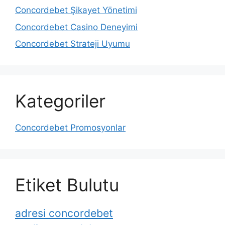
Concordebet Şikayet Yönetimi
Concordebet Casino Deneyimi
Concordebet Strateji Uyumu
Kategoriler
Concordebet Promosyonlar
Etiket Bulutu
adresi concordebet