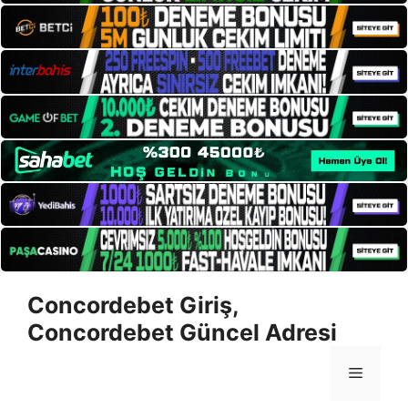
İçeriğe
Concordebet Giriş,
atla
Concordebet Güncel Adresi
Menü