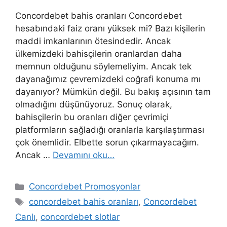
Concordebet bahis oranları Concordebet
hesabındaki faiz oranı yüksek mi? Bazı kişilerin
maddi imkanlarının ötesindedir. Ancak
ülkemizdeki bahisçilerin oranlardan daha
memnun olduğunu söylemeliyim. Ancak tek
dayanağımız çevremizdeki coğrafi konuma mı
dayanıyor? Mümkün değil. Bu bakış açısının tam
olmadığını düşünüyoruz. Sonuç olarak,
bahisçilerin bu oranları diğer çevrimiçi
platformların sağladığı oranlarla karşılaştırması
çok önemlidir. Elbette sorun çıkarmayacağım.
Ancak …
Devamını oku…
Kategoriler
Concordebet Promosyonlar
Etiketler
concordebet bahis oranları
,
Concordebet
Canlı
,
concordebet slotlar