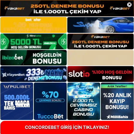
×
CONCORDEBET GİRİŞ İÇİN TIKLAYINIZ!