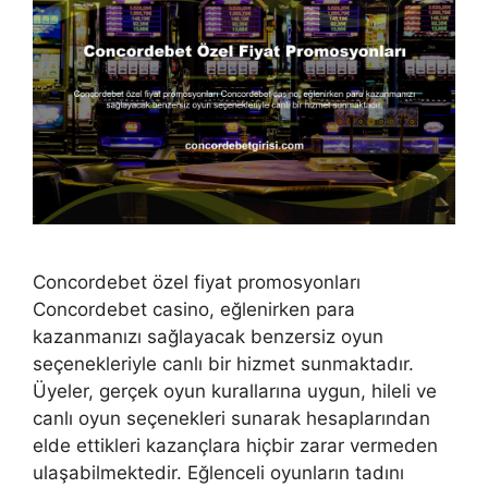
Concordebet özel fiyat promosyonları
Concordebet casino, eğlenirken para
kazanmanızı sağlayacak benzersiz oyun
seçenekleriyle canlı bir hizmet sunmaktadır.
Üyeler, gerçek oyun kurallarına uygun, hileli ve
canlı oyun seçenekleri sunarak hesaplarından
elde ettikleri kazançlara hiçbir zarar vermeden
ulaşabilmektedir. Eğlenceli oyunların tadını