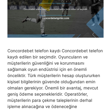
Concordebet telefon kaydı Concordebet telefon
kaydı edilen bir seçimdir. Oyuncuların ve
müşterilerin güvenliğini ve korunmasını
sağlamak oyun endüstrisi için en önemli
önceliktir. Türk müşterilerin hesap oluştururken
kişisel bilgilerinin güvende olduğundan emin
olmaları gerekiyor. Önemli bir avantaj, mevcut
geniş ödeme seçenekleridir. Operatörler,
müşterilerin para çekme taleplerinin derhal
işleme alınacağına ve ödeneceğine