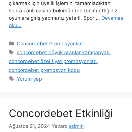
çıkarmak için üyelik işlemini tamamladıktan
sonra canlı casino bölümünden tercih ettiğiniz
oyunlara giriş yapmanız yeterli. Spor …
Devamını
oku…
Kategoriler
Concordebet Promosyonlar
Etiketler
concordebet büyük oranlar kampanyası
,
concordebet özel fiyat promosyonları
,
concordebet promosyon kodu
Yorum yap
Concordebet Etkinliği
Ağustos 21, 2024
Yazarı:
admin