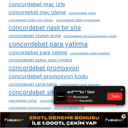
concordebet maç izle
concordebet maç izleme
concordebet mobil
concordebet mobil giriş adresi
concordebet mobil uygulaması
concordebet nasil bir site
concordebet oturum açma
concordebet para kazanmanın yolları
concordebet para yatirma
concordebet para çekme
concordebet poker kuralları
concordebet poker nasıl oynanır
concordebet promosyon
concordebet promosyon kodu
concordebet sanal bahis
concordebet sanal bahisler
concordebet sikayet
concordebet sitesi
concordebet slotlar
concordebet telefon kaydı
concordebet tv
concordebet topluluğu kupon
concordebet tv canli maç
×
concordebet tv canli maç izle