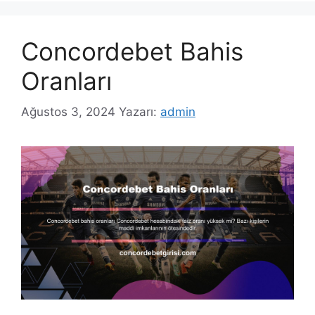
Concordebet Bahis
Oranları
Ağustos 3, 2024
Yazarı:
admin