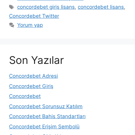
Etiketler
concordebet giriş lisans
,
concordebet lisans
,
Concordebet Twitter
Yorum yap
Son Yazılar
Concordebet Adresi
Concordebet Giriş
Concordebet
Concordebet Sorunsuz Katılım
Concordebet Bahis Standartları
Concordebet Erişim Sembolü