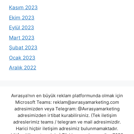
Kasım 2023
Ekim 2023
Eylül 2023
Mart 2023
Şubat 2023
Ocak 2023
Aralık 2022
Avrasya'nın en büyük reklam platformunda olmak için
Microsoft Teams:
reklam@avrasyamarketing.com
adresimizden veya Telegram: @Avrasyamarketing
adresimizden irtibat kurabilirsiniz. (Tek iletişim
adreslerimiz teams / telegram ve mail adresimizdir.
Harici hiçbir iletişim adresimiz bulunmamaktadır.