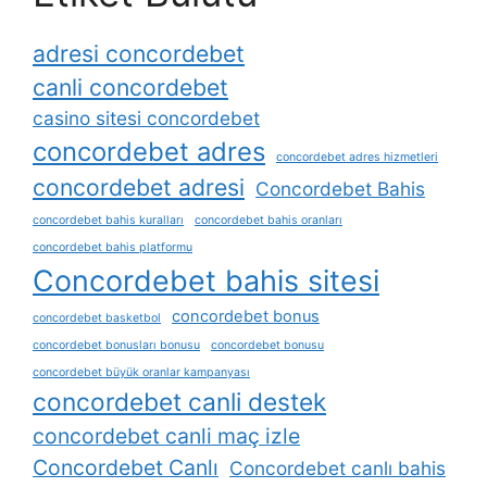
adresi concordebet
canli concordebet
casino sitesi concordebet
concordebet adres
concordebet adres hizmetleri
concordebet adresi
Concordebet Bahis
concordebet bahis kuralları
concordebet bahis oranları
concordebet bahis platformu
Concordebet bahis sitesi
concordebet bonus
concordebet basketbol
concordebet bonusları bonusu
concordebet bonusu
concordebet büyük oranlar kampanyası
concordebet canli destek
concordebet canli maç izle
Concordebet Canlı
Concordebet canlı bahis