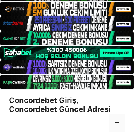
İçeriğe
Concordebet Giriş,
atla
Concordebet Güncel Adresi
Menü