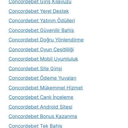
Concordebet Giriş Kılavuzu
Concordebet Yerel Destek
Concordebet Yatırım Ödülleri
Concordebet Güvenilir Bahis
Concordebet Doğru Yönlendirme
Concordebet Oyun Çeşitliliği
Concordebet Mobil Uyumluluk
Concordebet Site Girişi
Concordebet Ödeme Yuvaları
Concordebet Mükemmel Hizmet
Concordebet Canlı İnceleme
Concordebet Android Sitesi
Concordebet Bonus Kazanma
Concordebet Tek Bahis