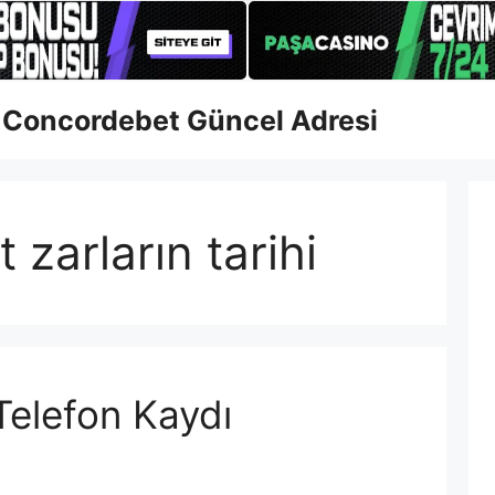
, Concordebet Güncel Adresi
zarların tarihi
elefon Kaydı