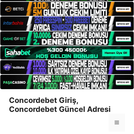
İçeriğe
Concordebet Giriş,
atla
Concordebet Güncel Adresi
Menü