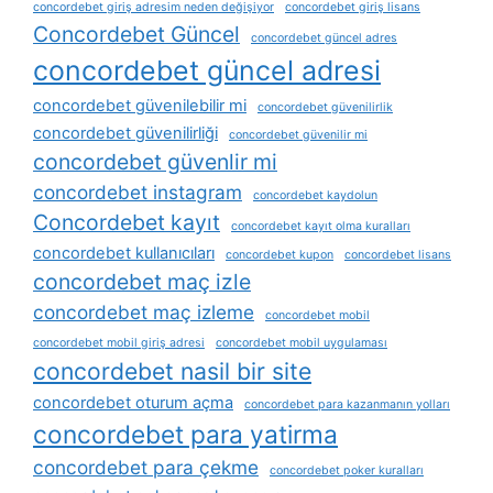
concordebet giriş adresim neden değişiyor
concordebet giriş lisans
Concordebet Güncel
concordebet güncel adres
concordebet güncel adresi
concordebet güvenilebilir mi
concordebet güvenilirlik
concordebet güvenilirliği
concordebet güvenilir mi
concordebet güvenlir mi
concordebet instagram
concordebet kaydolun
Concordebet kayıt
concordebet kayıt olma kuralları
concordebet kullanıcıları
concordebet kupon
concordebet lisans
concordebet maç izle
concordebet maç izleme
concordebet mobil
concordebet mobil giriş adresi
concordebet mobil uygulaması
concordebet nasil bir site
concordebet oturum açma
concordebet para kazanmanın yolları
concordebet para yatirma
concordebet para çekme
concordebet poker kuralları