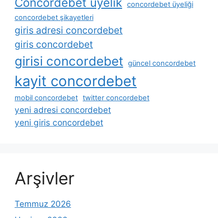
Concordebet üyelik
concordebet üyeliği
concordebet şikayetleri
giris adresi concordebet
giris concordebet
girisi concordebet
güncel concordebet
kayit concordebet
mobil concordebet
twitter concordebet
yeni adresi concordebet
yeni giris concordebet
Arşivler
Temmuz 2026