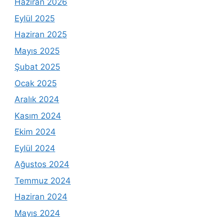
Haziran 2026
Eylül 2025
Haziran 2025
Mayıs 2025
Şubat 2025
Ocak 2025
Aralık 2024
Kasım 2024
Ekim 2024
Eylül 2024
Ağustos 2024
Temmuz 2024
Haziran 2024
Mayıs 2024