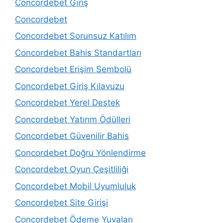
Concordebet Giriş
Concordebet
Concordebet Sorunsuz Katılım
Concordebet Bahis Standartları
Concordebet Erişim Sembolü
Concordebet Giriş Kılavuzu
Concordebet Yerel Destek
Concordebet Yatırım Ödülleri
Concordebet Güvenilir Bahis
Concordebet Doğru Yönlendirme
Concordebet Oyun Çeşitliliği
Concordebet Mobil Uyumluluk
Concordebet Site Girişi
Concordebet Ödeme Yuvaları