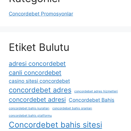
Concordebet Promosyonlar
Etiket Bulutu
adresi concordebet
canli concordebet
casino sitesi concordebet
concordebet adres
concordebet adres hizmetleri
concordebet adresi
Concordebet Bahis
concordebet bahis kuralları
concordebet bahis oranları
concordebet bahis platformu
Concordebet bahis sitesi