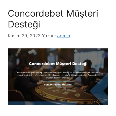
Concordebet Müşteri
Desteği
Kasım 29, 2023
Yazarı:
admin