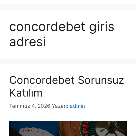
concordebet giris
adresi
Concordebet Sorunsuz
Katılım
Temmuz 4, 2026
Yazarı:
admin