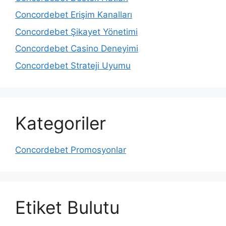
Concordebet Erişim Kanalları
Concordebet Şikayet Yönetimi
Concordebet Casino Deneyimi
Concordebet Strateji Uyumu
Kategoriler
Concordebet Promosyonlar
Etiket Bulutu