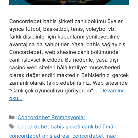
Concordebet bahis şirketi canlı bölümü üyeler
ayrıca futbol, ​​basketbol, ​​tenis, voleybol vb.
farklı disiplinler için kuponlarını yenileyebilme
avantajına da sahiptirler. Yasal bahis sağlayıcısı
Concordebet, web sitesine canlı bölümünde
canlı işlevsellik ekledi. Bu nedenle, yasa dışı
casino web siteleri hâlâ kraliyet mücevherleri
olarak değerlendirilmektedir. Bahislerinizi gerçek
zamanlı olarak takip edebilirsiniz. Web sitesinde
“Canlı çok oyunculuyu görüyorum” …
Devamını
oku…
Kategoriler
Concordebet Promosyonlar
Etiketler
concordebet bahis şirketi canlı bölümü
,
concordebet giris adresi
,
concordebet maç