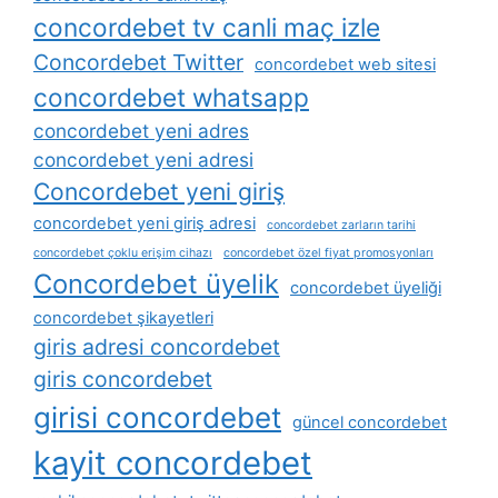
concordebet tv canli maç izle
Concordebet Twitter
concordebet web sitesi
concordebet whatsapp
concordebet yeni adres
concordebet yeni adresi
Concordebet yeni giriş
concordebet yeni giriş adresi
concordebet zarların tarihi
concordebet çoklu erişim cihazı
concordebet özel fiyat promosyonları
Concordebet üyelik
concordebet üyeliği
concordebet şikayetleri
giris adresi concordebet
giris concordebet
girisi concordebet
güncel concordebet
kayit concordebet