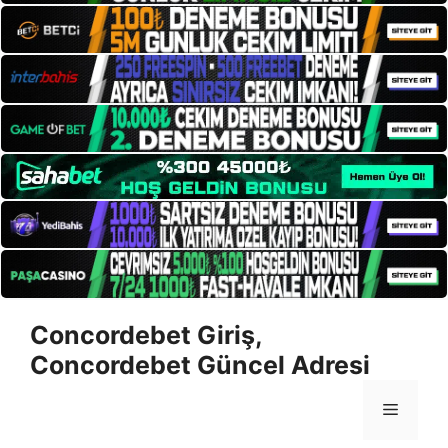
İçeriğe
Concordebet Giriş,
atla
Concordebet Güncel Adresi
Menü