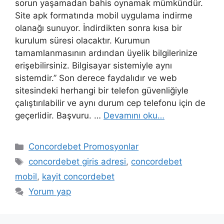
sorun yaşamadan bahis oynamak mümkündür.
Site apk formatında mobil uygulama indirme
olanağı sunuyor. İndirdikten sonra kısa bir
kurulum süresi olacaktır. Kurumun
tamamlanmasının ardından üyelik bilgilerinize
erişebilirsiniz. Bilgisayar sistemiyle aynı
sistemdir.” Son derece faydalıdır ve web
sitesindeki herhangi bir telefon güvenliğiyle
çalıştırılabilir ve aynı durum cep telefonu için de
geçerlidir. Başvuru. …
Devamını oku…
Kategoriler
Concordebet Promosyonlar
Etiketler
concordebet giris adresi
,
concordebet
mobil
,
kayit concordebet
Yorum yap