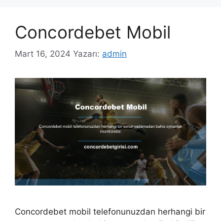
Concordebet Mobil
Mart 16, 2024
Yazarı:
admin
Concordebet mobil telefonunuzdan herhangi bir