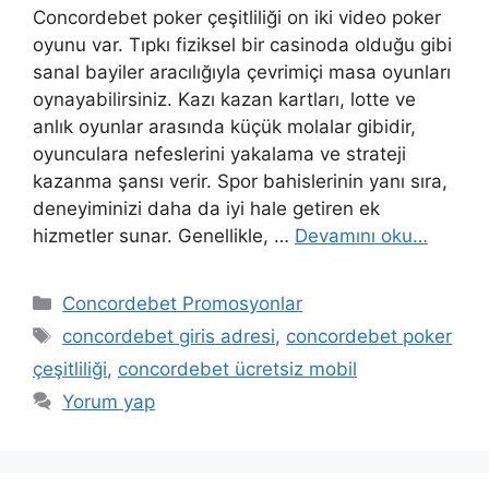
Concordebet poker çeşitliliği on iki video poker
oyunu var. Tıpkı fiziksel bir casinoda olduğu gibi
sanal bayiler aracılığıyla çevrimiçi masa oyunları
oynayabilirsiniz. Kazı kazan kartları, lotte ve
anlık oyunlar arasında küçük molalar gibidir,
oyunculara nefeslerini yakalama ve strateji
kazanma şansı verir. Spor bahislerinin yanı sıra,
deneyiminizi daha da iyi hale getiren ek
hizmetler sunar. Genellikle, …
Devamını oku…
Kategoriler
Concordebet Promosyonlar
Etiketler
concordebet giris adresi
,
concordebet poker
çeşitliliği
,
concordebet ücretsiz mobil
Yorum yap