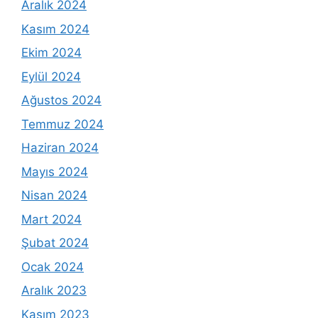
Aralık 2024
Kasım 2024
Ekim 2024
Eylül 2024
Ağustos 2024
Temmuz 2024
Haziran 2024
Mayıs 2024
Nisan 2024
Mart 2024
Şubat 2024
Ocak 2024
Aralık 2023
Kasım 2023