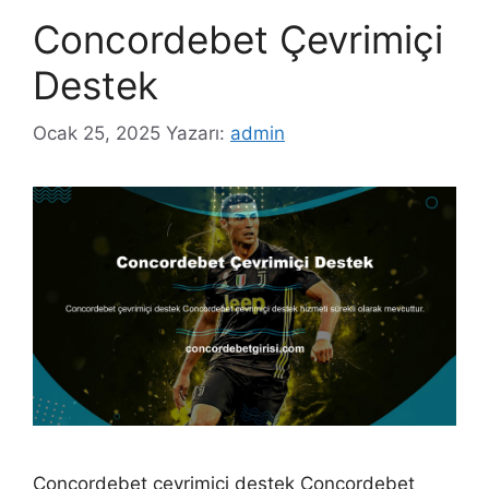
Concordebet Çevrimiçi
Destek
Ocak 25, 2025
Yazarı:
admin
Concordebet çevrimiçi destek Concordebet