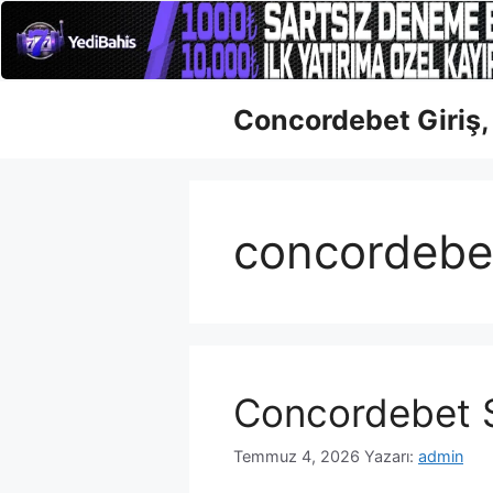
İçeriğe
Concordebet Giriş
atla
concordebet
Concordebet S
Temmuz 4, 2026
Yazarı:
admin