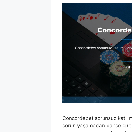
Concordebet sorunsuz katılım 
sorun yaşamadan bahse girebi