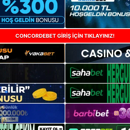
CONCORDEBET GİRİŞ İÇİN TIKLAYINIZ!