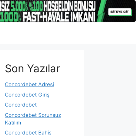
Son Yazılar
Concordebet Adresi
Concordebet Giriş
Concordebet
Concordebet Sorunsuz
Katılım
Concordebet Bahis