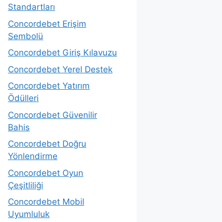
Standartları
Concordebet Erişim
Sembolü
Concordebet Giriş Kılavuzu
Concordebet Yerel Destek
Concordebet Yatırım
Ödülleri
Concordebet Güvenilir
Bahis
Concordebet Doğru
Yönlendirme
Concordebet Oyun
Çeşitliliği
Concordebet Mobil
Uyumluluk