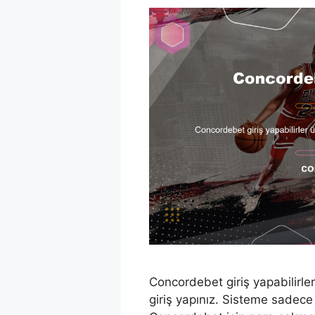
Concordebet giriş yapabilirle
giriş yapınız. Sisteme sadece şi