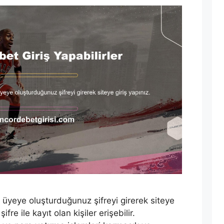
r üyeye oluşturduğunuz şifreyi girerek siteye
fre ile kayıt olan kişiler erişebilir.