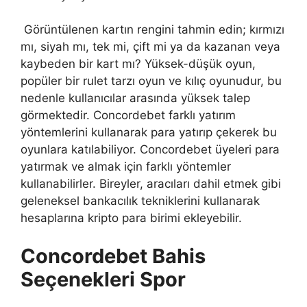
Görüntülenen kartın rengini tahmin edin; kırmızı
mı, siyah mı, tek mi, çift mi ya da kazanan veya
kaybeden bir kart mı? Yüksek-düşük oyun,
popüler bir rulet tarzı oyun ve kılıç oyunudur, bu
nedenle kullanıcılar arasında yüksek talep
görmektedir. Concordebet farklı yatırım
yöntemlerini kullanarak para yatırıp çekerek bu
oyunlara katılabiliyor. Concordebet üyeleri para
yatırmak ve almak için farklı yöntemler
kullanabilirler. Bireyler, aracıları dahil etmek gibi
geleneksel bankacılık tekniklerini kullanarak
hesaplarına kripto para birimi ekleyebilir.
Concordebet Bahis
Seçenekleri Spor