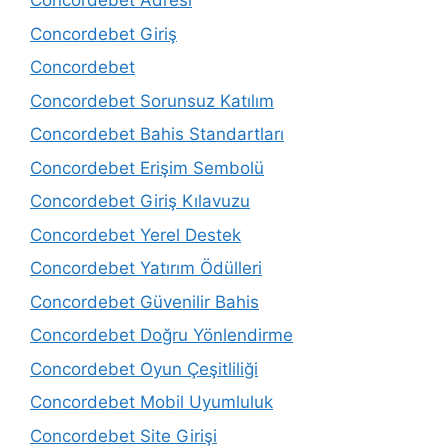
Concordebet Adresi
Concordebet Giriş
Concordebet
Concordebet Sorunsuz Katılım
Concordebet Bahis Standartları
Concordebet Erişim Sembolü
Concordebet Giriş Kılavuzu
Concordebet Yerel Destek
Concordebet Yatırım Ödülleri
Concordebet Güvenilir Bahis
Concordebet Doğru Yönlendirme
Concordebet Oyun Çeşitliliği
Concordebet Mobil Uyumluluk
Concordebet Site Girişi