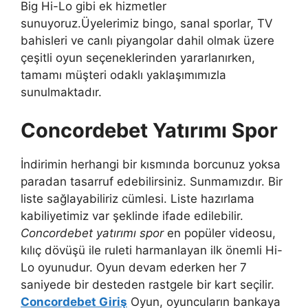
Big Hi-Lo gibi ek hizmetler
sunuyoruz.Üyelerimiz bingo, sanal sporlar, TV
bahisleri ve canlı piyangolar dahil olmak üzere
çeşitli oyun seçeneklerinden yararlanırken,
tamamı müşteri odaklı yaklaşımımızla
sunulmaktadır.
Concordebet Yatırımı Spor
İndirimin herhangi bir kısmında borcunuz yoksa
paradan tasarruf edebilirsiniz. Sunmamızdır. Bir
liste sağlayabiliriz cümlesi. Liste hazırlama
kabiliyetimiz var şeklinde ifade edilebilir.
Concordebet yatırımı spor
en popüler videosu,
kılıç dövüşü ile ruleti harmanlayan ilk önemli Hi-
Lo oyunudur. Oyun devam ederken her 7
saniyede bir desteden rastgele bir kart seçilir.
Concordebet Giriş
Oyun, oyuncuların bankaya