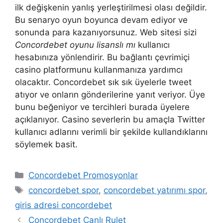
ilk değişkenin yanlış yerleştirilmesi olası değildir.
Bu senaryo oyun boyunca devam ediyor ve
sonunda para kazanıyorsunuz. Web sitesi sizi
Concordebet oyunu lisanslı mı
kullanıcı
hesabınıza yönlendirir. Bu bağlantı çevrimiçi
casino platformunu kullanmanıza yardımcı
olacaktır. Concordebet sık sık üyelerle tweet
atıyor ve onların gönderilerine yanıt veriyor. Üye
bunu beğeniyor ve tercihleri ​​burada üyelere
açıklanıyor. Casino severlerin bu amaçla Twitter
kullanıcı adlarını verimli bir şekilde kullandıklarını
söylemek basit.
Kategoriler
Concordebet Promosyonlar
Etiketler
concordebet spor
,
concordebet yatırımı spor
,
giris adresi concordebet
Concordebet Canlı Rulet