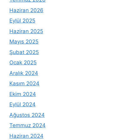
Haziran 2026
Eylül 2025
Haziran 2025
Mayıs 2025
Şubat 2025
Ocak 2025
Aralık 2024
Kasım 2024
Ekim 2024
Eylül 2024
Ağustos 2024
Temmuz 2024
Haziran 2024