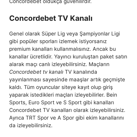
Concordebet oldukça güvenilirdir.
Concordebet TV Kanalı
Genel olarak Süper Lig veya Şampiyonlar Ligi
gibi popüler sporları izlemek istiyorsanız
premium kanalları kullanmalısınız. Ancak bu
kanallar ücretlidir. Yayıncı kuruluştan paket satın
alarak maçı canlı izleyebilirsiniz. Maçların
Concordebet tv kanalı
TV kanalında
yayınlanması sayesinde maaşlar artık geçmişte
kaldı. Tüm oyuncular siteye kayıt olup giriş
yaparak istedikleri maçları izleyebilirler. Bein
Sports, Euro Sport ve S Sport gibi kanalları
Concordebet TV kanalları olarak izleyebilirsiniz.
Ayrıca TRT Spor ve A Spor gibi ekim kanallarını
da izleyebilirsiniz.