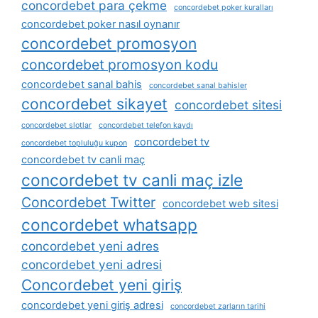
concordebet para çekme
concordebet poker kuralları
concordebet poker nasıl oynanır
concordebet promosyon
concordebet promosyon kodu
concordebet sanal bahis
concordebet sanal bahisler
concordebet sikayet
concordebet sitesi
concordebet slotlar
concordebet telefon kaydı
concordebet tv
concordebet topluluğu kupon
concordebet tv canli maç
concordebet tv canli maç izle
Concordebet Twitter
concordebet web sitesi
concordebet whatsapp
concordebet yeni adres
concordebet yeni adresi
Concordebet yeni giriş
concordebet yeni giriş adresi
concordebet zarların tarihi