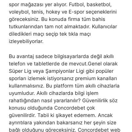
spor mağazası yer alıyor. Futbol, ​​basketbol, ​​
voleybol, tenis, hokey ve E-spor seçeneklerini
göreceksiniz. Bu konuda firma tüm bahis
tutkunlarından tam not almaktadır. Kullanıcılar
diledikleri maçı seçip tek tıkla maçı
izleyebiliyorlar.
Bu avantaj sadece bilgisayarlarda değil akıllı
telefon ve tabletlerde de mevcut.Genel olarak
Süper Lig veya Şampiyonlar Ligi gibi popüler
sporları izlemek istiyorsanız premium kanalları
kullanmalısınız. Bu platform tüm akıllı cihazlarla
uyumludur. Akıllı cihazlarda bilgi işlem
rahatlığından nasıl yararlanılır? Güvenilirlik söz
konusu olduğunda Concordebet çok
güvenilirdir. Tabii ki şikayet edemem. Ancak
ayrıntılara yakından bakarsanız her şeyin size
bağlı olduğunu göreceksiniz. Concordebet web