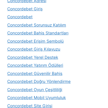
Concordebet Adresi
Concordebet Giriş
Concordebet
Concordebet Sorunsuz Katılım
Concordebet Bahis Standartları
Concordebet Erişim Sembolü
Concordebet Giriş Kılavuzu
Concordebet Yerel Destek
Concordebet Yatırım Ödülleri
Concordebet Güvenilir Bahis
Concordebet Doğru Yönlendirme
Concordebet Oyun Çeşitliliği
Concordebet Mobil Uyumluluk
Concordebet Site Girişi