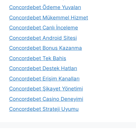
Concordebet Ödeme Yuvaları
Concordebet Mükemmel Hizmet
Concordebet Canlı İnceleme
Concordebet Android Sitesi
Concordebet Bonus Kazanma
Concordebet Tek Bahis
Concordebet Destek Hatları
Concordebet Erişim Kanalları
Concordebet Şikayet Yönetimi
Concordebet Casino Deneyimi
Concordebet Strateji Uyumu