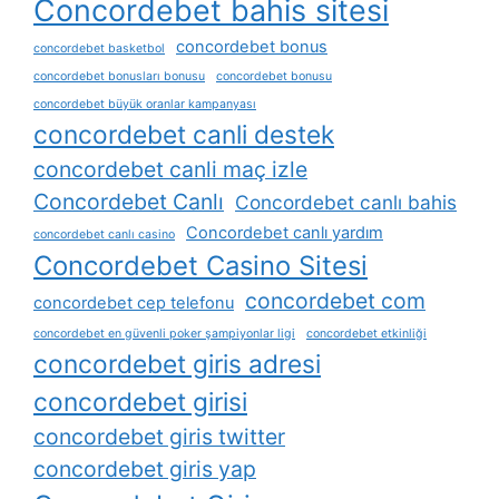
Concordebet bahis sitesi
concordebet bonus
concordebet basketbol
concordebet bonusları bonusu
concordebet bonusu
concordebet büyük oranlar kampanyası
concordebet canli destek
concordebet canli maç izle
Concordebet Canlı
Concordebet canlı bahis
Concordebet canlı yardım
concordebet canlı casino
Concordebet Casino Sitesi
concordebet com
concordebet cep telefonu
concordebet en güvenli poker şampiyonlar ligi
concordebet etkinliği
concordebet giris adresi
concordebet girisi
concordebet giris twitter
concordebet giris yap