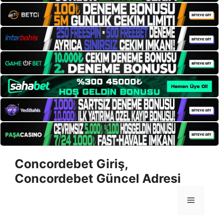
İçeriğe
Concordebet Giriş,
atla
Concordebet Güncel Adresi
Menü