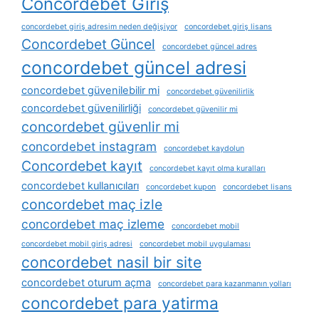
Concordebet Giriş
concordebet giriş adresim neden değişiyor
concordebet giriş lisans
Concordebet Güncel
concordebet güncel adres
concordebet güncel adresi
concordebet güvenilebilir mi
concordebet güvenilirlik
concordebet güvenilirliği
concordebet güvenilir mi
concordebet güvenlir mi
concordebet instagram
concordebet kaydolun
Concordebet kayıt
concordebet kayıt olma kuralları
concordebet kullanıcıları
concordebet kupon
concordebet lisans
concordebet maç izle
concordebet maç izleme
concordebet mobil
concordebet mobil giriş adresi
concordebet mobil uygulaması
concordebet nasil bir site
concordebet oturum açma
concordebet para kazanmanın yolları
concordebet para yatirma