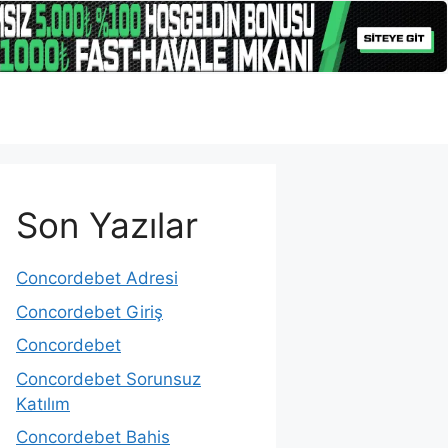
Son Yazılar
Concordebet Adresi
Concordebet Giriş
Concordebet
Concordebet Sorunsuz
Katılım
Concordebet Bahis