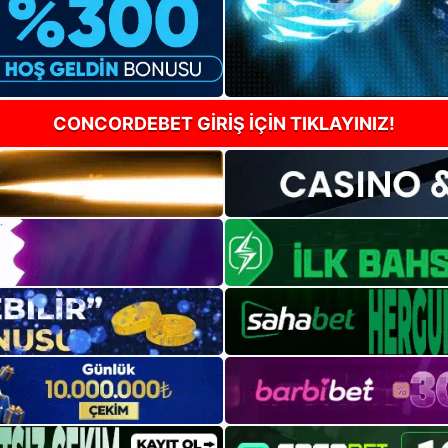
CONCORDEBET GİRİŞ İÇİN TIKLAYINIZ!