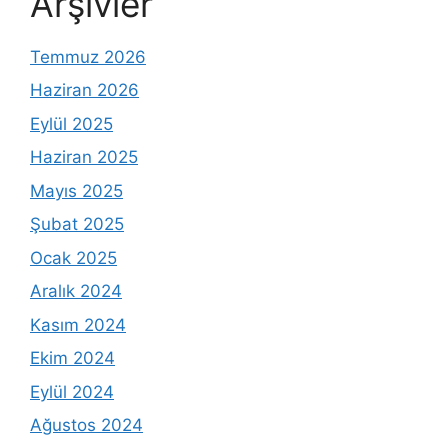
Arşivler
Temmuz 2026
Haziran 2026
Eylül 2025
Haziran 2025
Mayıs 2025
Şubat 2025
Ocak 2025
Aralık 2024
Kasım 2024
Ekim 2024
Eylül 2024
Ağustos 2024