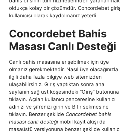
bahis ofisinin tüm hizmetlerinden yararlanmak
oldukça kolay bir çözümdür. Concordebet giriş
kullanıcısı olarak kaydolmanız yeterli.
Concordebet Bahis
Masası Canlı Desteği
Canlı bahis masasına erişebilmek için üye
olmanız gerekmektedir. Nasıl üye olacağınızla
ilgili daha fazla bilgiye web sitemizden
ulaşabilirsiniz. Giriş yaptıktan sonra ana
sayfanın sağ üst köşesindeki “Giriş” butonuna
tıklayın. Açılan kullanıcı penceresine kullanıcı
adınızı ve şifrenizi girin ve Bitir sekmesine
tıklayın. Benzer şekilde
Concordebet bahis
masası canlı desteği
mobil kayıt akışı da
masaüstü versiyonuna benzer şekilde kullanıcı