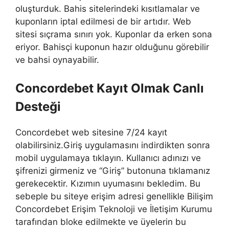
oluşturduk. Bahis sitelerindeki kısıtlamalar ve
kuponların iptal edilmesi de bir artıdır. Web
sitesi sıçrama sınırı yok. Kuponlar da erken sona
eriyor. Bahisçi kuponun hazır olduğunu görebilir
ve bahsi oynayabilir.
Concordebet Kayıt Olmak Canlı
Desteği
Concordebet web sitesine 7/24 kayıt
olabilirsiniz.Giriş uygulamasını indirdikten sonra
mobil uygulamaya tıklayın. Kullanıcı adınızı ve
şifrenizi girmeniz ve “Giriş” butonuna tıklamanız
gerekecektir. Kızımın uyumasını bekledim. Bu
sebeple bu siteye erişim adresi genellikle Bilişim
Concordebet Erişim Teknoloji ve İletişim Kurumu
tarafından bloke edilmekte ve üyelerin bu