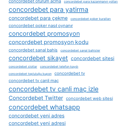
concordebet oturum açma
concordebet para kazanmanın yolları
concordebet para yatirma
concordebet para çekme
concordebet poker kuralları
concordebet poker nasıl oynanır
concordebet promosyon
concordebet promosyon kodu
concordebet sanal bahis
concordebet sanal bahisler
concordebet sikayet
concordebet sitesi
concordebet slotlar
concordebet telefon kaydı
concordebet tv
concordebet topluluğu kupon
concordebet tv canli maç
concordebet tv canli maç izle
Concordebet Twitter
concordebet web sitesi
concordebet whatsapp
concordebet yeni adres
concordebet yeni adresi