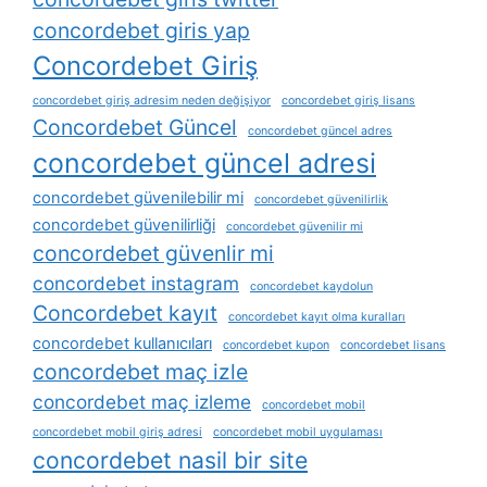
concordebet giris yap
Concordebet Giriş
concordebet giriş adresim neden değişiyor
concordebet giriş lisans
Concordebet Güncel
concordebet güncel adres
concordebet güncel adresi
concordebet güvenilebilir mi
concordebet güvenilirlik
concordebet güvenilirliği
concordebet güvenilir mi
concordebet güvenlir mi
concordebet instagram
concordebet kaydolun
Concordebet kayıt
concordebet kayıt olma kuralları
concordebet kullanıcıları
concordebet kupon
concordebet lisans
concordebet maç izle
concordebet maç izleme
concordebet mobil
concordebet mobil giriş adresi
concordebet mobil uygulaması
concordebet nasil bir site