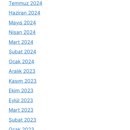
Temmuz 2024
Haziran 2024
Mayıs 2024
Nisan 2024
Mart 2024
Şubat 2024
Ocak 2024
Aralık 2023
Kasım 2023
Ekim 2023
Eylül 2023
Mart 2023
Şubat 2023
Ocak 2023