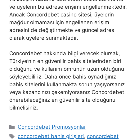
ve üyelerin bu adrese erişimi engellenmektedir.
Ancak Concordebet casino sitesi, üyelerin
mağdur olmaması için engellenen erişim
adresini de değiştirmekte ve güncel adres
olarak üyelere sunmaktadır.
Concordebet hakkında bilgi verecek olursak,
Türkiye’nin en güvenilir bahis sitelerinden biri
olduğunu ve kullanım ömrünün uzun olduğunu
söyleyebiliriz. Daha önce bahis oynadığınız
bahis sitelerini kullanmakta sorun yaşıyorsanız
veya kazancınızı çekemiyorsanız Concordebet
önerebileceğiniz en güvenilir site olduğunu
bilmelisiniz.
Kategoriler
Concordebet Promosyonlar
Etiketler
concordebet bahis girişleri
,
concordebet