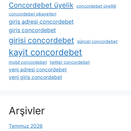
Concordebet üyelik
concordebet üyeliği
concordebet şikayetleri
giris adresi concordebet
giris concordebet
girisi concordebet
güncel concordebet
kayit concordebet
mobil concordebet
twitter concordebet
yeni adresi concordebet
yeni giris concordebet
Arşivler
Temmuz 2026