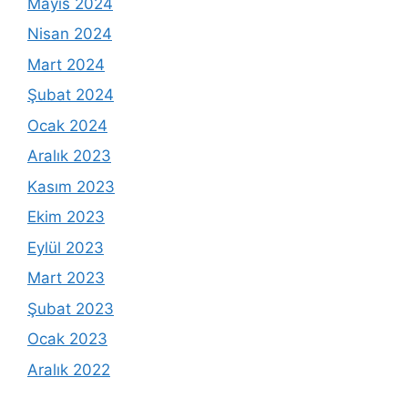
Mayıs 2024
Nisan 2024
Mart 2024
Şubat 2024
Ocak 2024
Aralık 2023
Kasım 2023
Ekim 2023
Eylül 2023
Mart 2023
Şubat 2023
Ocak 2023
Aralık 2022