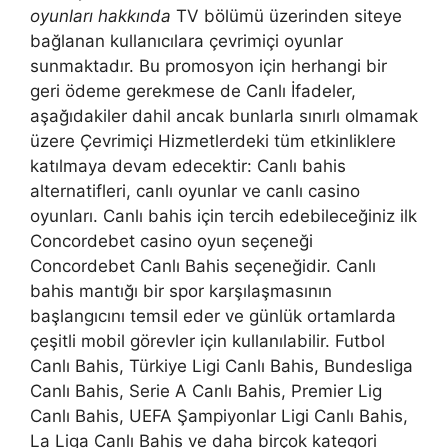
oyunları hakkında
TV bölümü üzerinden siteye
bağlanan kullanıcılara çevrimiçi oyunlar
sunmaktadır. Bu promosyon için herhangi bir
geri ödeme gerekmese de Canlı İfadeler,
aşağıdakiler dahil ancak bunlarla sınırlı olmamak
üzere Çevrimiçi Hizmetlerdeki tüm etkinliklere
katılmaya devam edecektir: Canlı bahis
alternatifleri, canlı oyunlar ve canlı casino
oyunları. Canlı bahis için tercih edebileceğiniz ilk
Concordebet casino oyun seçeneği
Concordebet Canlı Bahis seçeneğidir. Canlı
bahis mantığı bir spor karşılaşmasının
başlangıcını temsil eder ve günlük ortamlarda
çeşitli mobil görevler için kullanılabilir. Futbol
Canlı Bahis, Türkiye Ligi Canlı Bahis, Bundesliga
Canlı Bahis, Serie A Canlı Bahis, Premier Lig
Canlı Bahis, UEFA Şampiyonlar Ligi Canlı Bahis,
La Liga Canlı Bahis ve daha birçok kategori