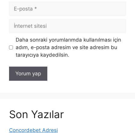
E-
posta
İnternet
sitesi
Daha sonraki yorumlarımda kullanılması için
adım, e-posta adresim ve site adresim bu
tarayıcıya kaydedilsin.
Son Yazılar
Concordebet Adresi