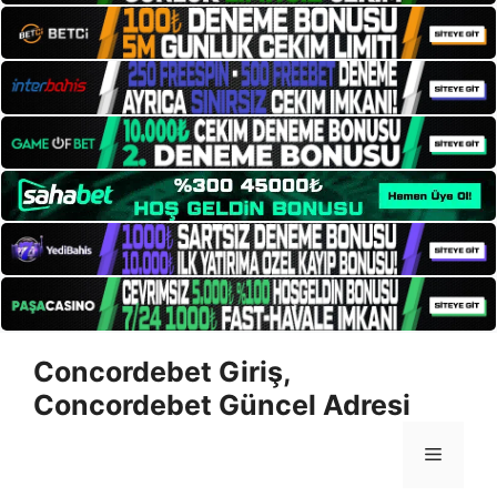
İçeriğe
Concordebet Giriş,
atla
Concordebet Güncel Adresi
Menü