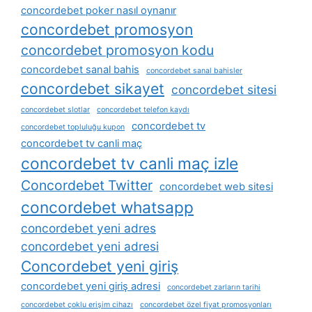
concordebet poker nasıl oynanır
concordebet promosyon
concordebet promosyon kodu
concordebet sanal bahis
concordebet sanal bahisler
concordebet sikayet
concordebet sitesi
concordebet slotlar
concordebet telefon kaydı
concordebet tv
concordebet topluluğu kupon
concordebet tv canli maç
concordebet tv canli maç izle
Concordebet Twitter
concordebet web sitesi
concordebet whatsapp
concordebet yeni adres
concordebet yeni adresi
Concordebet yeni giriş
concordebet yeni giriş adresi
concordebet zarların tarihi
concordebet çoklu erişim cihazı
concordebet özel fiyat promosyonları