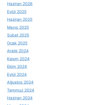
Haziran 2026
Eylül 2025
Haziran 2025
Mayıs 2025
Şubat 2025
Ocak 2025
Aralık 2024
Kasım 2024
Ekim 2024
Eylül 2024
Ağustos 2024
Temmuz 2024
Haziran 2024