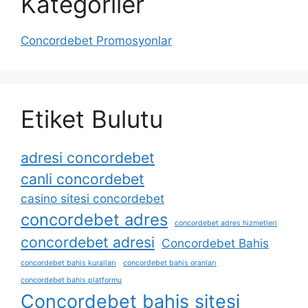
Kategoriler
Concordebet Promosyonlar
Etiket Bulutu
adresi concordebet
canli concordebet
casino sitesi concordebet
concordebet adres
concordebet adres hizmetleri
concordebet adresi
Concordebet Bahis
concordebet bahis kuralları
concordebet bahis oranları
concordebet bahis platformu
Concordebet bahis sitesi