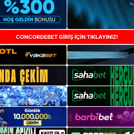
CONCORDEBET GİRİŞ İÇİN TIKLAYINIZ!