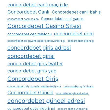
concordebet canli maç izle
Concordebet Canlı
Concordebet canlı bahis
Concordebet canlı yardım
concordebet canlı casino
Concordebet Casino Sitesi
concordebet com
concordebet cep telefonu
concordebet en güvenli poker şampiyonlar ligi
concordebet etkinliği
concordebet giris adresi
concordebet girisi
concordebet giris twitter
concordebet giris yap
Concordebet Giriş
concordebet giriş adresim neden değişiyor
concordebet giriş lisans
Concordebet Güncel
concordebet güncel adres
concordebet güncel adresi
concordebet güvenilebilir mi
concordebet güvenilirlik