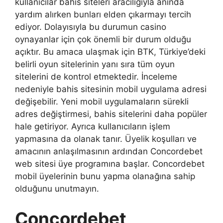
kullanıcılar bahis siteleri aracılığıyla anında
yardım alırken bunları elden çıkarmayı tercih
ediyor. Dolayısıyla bu durumun casino
oynayanlar için çok önemli bir durum olduğu
açıktır. Bu amaca ulaşmak için BTK, Türkiye’deki
belirli oyun sitelerinin yanı sıra tüm oyun
sitelerini de kontrol etmektedir. İnceleme
nedeniyle bahis sitesinin mobil uygulama adresi
değişebilir. Yeni mobil uygulamaların sürekli
adres değiştirmesi, bahis sitelerini daha popüler
hale getiriyor. Ayrıca kullanıcıların işlem
yapmasına da olanak tanır. Üyelik koşulları ve
amacının anlaşılmasının ardından Concordebet
web sitesi üye programına başlar. Concordebet
mobil üyelerinin bunu yapma olanağına sahip
olduğunu unutmayın.
Concordebet