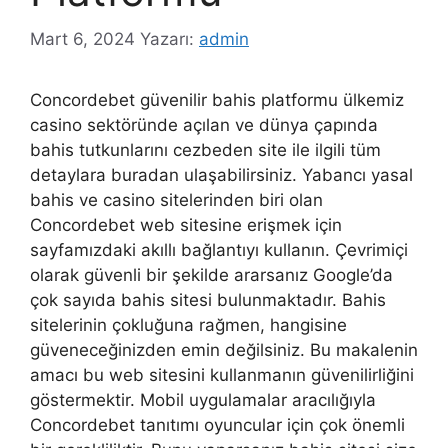
Mart 6, 2024
Yazarı:
admin
Concordebet güvenilir bahis platformu ülkemiz
casino sektöründe açılan ve dünya çapında
bahis tutkunlarını cezbeden site ile ilgili tüm
detaylara buradan ulaşabilirsiniz. Yabancı yasal
bahis ve casino sitelerinden biri olan
Concordebet web sitesine erişmek için
sayfamızdaki akıllı bağlantıyı kullanın. Çevrimiçi
olarak güvenli bir şekilde ararsanız Google’da
çok sayıda bahis sitesi bulunmaktadır. Bahis
sitelerinin çokluğuna rağmen, hangisine
güveneceğinizden emin değilsiniz. Bu makalenin
amacı bu web sitesini kullanmanın güvenilirliğini
göstermektir. Mobil uygulamalar aracılığıyla
Concordebet tanıtımı oyuncular için çok önemli