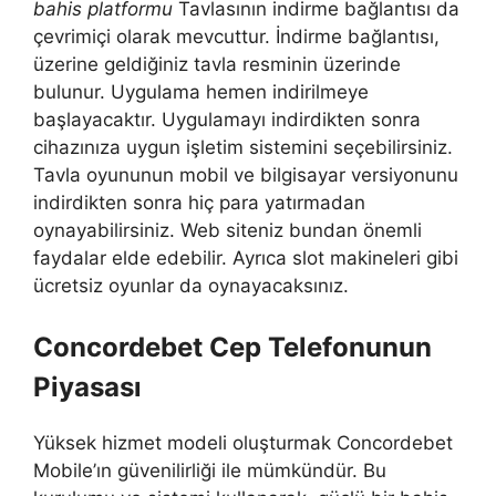
bahis platformu
Tavlasının indirme bağlantısı da
çevrimiçi olarak mevcuttur. İndirme bağlantısı,
üzerine geldiğiniz tavla resminin üzerinde
bulunur. Uygulama hemen indirilmeye
başlayacaktır. Uygulamayı indirdikten sonra
cihazınıza uygun işletim sistemini seçebilirsiniz.
Tavla oyununun mobil ve bilgisayar versiyonunu
indirdikten sonra hiç para yatırmadan
oynayabilirsiniz. Web siteniz bundan önemli
faydalar elde edebilir. Ayrıca slot makineleri gibi
ücretsiz oyunlar da oynayacaksınız.
Concordebet Cep Telefonunun
Piyasası
Yüksek hizmet modeli oluşturmak Concordebet
Mobile’ın güvenilirliği ile mümkündür. Bu