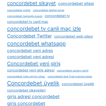
concordebet sikayet
concordebet sitesi
concordebet slotlar
concordebet telefon kaydı
concordebet tv
concordebet topluluğu kupon
concordebet tv canli maç
concordebet tv canli maç izle
Concordebet Twitter
concordebet web sitesi
concordebet whatsapp
concordebet yeni adres
concordebet yeni adresi
Concordebet yeni giriş
concordebet yeni giriş adresi
concordebet zarların tarihi
concordebet çoklu erişim cihazı
concordebet özel fiyat promosyonları
Concordebet üyelik
concordebet üyeliği
concordebet şikayetleri
giris adresi concordebet
giris concordebet