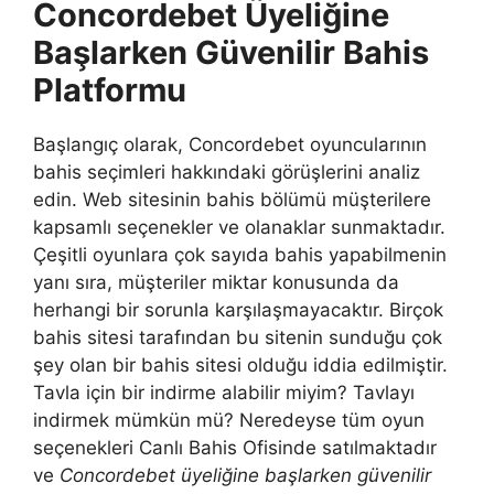
Concordebet Üyeliğine
Başlarken Güvenilir Bahis
Platformu
Başlangıç ​​olarak, Concordebet oyuncularının
bahis seçimleri hakkındaki görüşlerini analiz
edin. Web sitesinin bahis bölümü müşterilere
kapsamlı seçenekler ve olanaklar sunmaktadır.
Çeşitli oyunlara çok sayıda bahis yapabilmenin
yanı sıra, müşteriler miktar konusunda da
herhangi bir sorunla karşılaşmayacaktır. Birçok
bahis sitesi tarafından bu sitenin sunduğu çok
şey olan bir bahis sitesi olduğu iddia edilmiştir.
Tavla için bir indirme alabilir miyim? Tavlayı
indirmek mümkün mü? Neredeyse tüm oyun
seçenekleri Canlı Bahis Ofisinde satılmaktadır
ve
Concordebet üyeliğine başlarken güvenilir