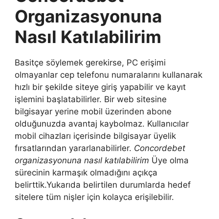
Organizasyonuna
Nasıl Katılabilirim
Basitçe söylemek gerekirse, PC erişimi
olmayanlar cep telefonu numaralarını kullanarak
hızlı bir şekilde siteye giriş yapabilir ve kayıt
işlemini başlatabilirler. Bir web sitesine
bilgisayar yerine mobil üzerinden abone
olduğunuzda avantaj kaybolmaz. Kullanıcılar
mobil cihazları içerisinde bilgisayar üyelik
fırsatlarından yararlanabilirler.
Concordebet
organizasyonuna nasıl katılabilirim
Üye olma
sürecinin karmaşık olmadığını açıkça
belirttik.Yukarıda belirtilen durumlarda hedef
sitelere tüm nişler için kolayca erişilebilir.