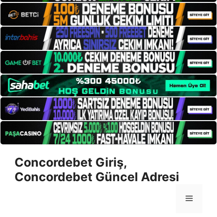
İçeriğe
Concordebet Giriş,
atla
Concordebet Güncel Adresi
Menü