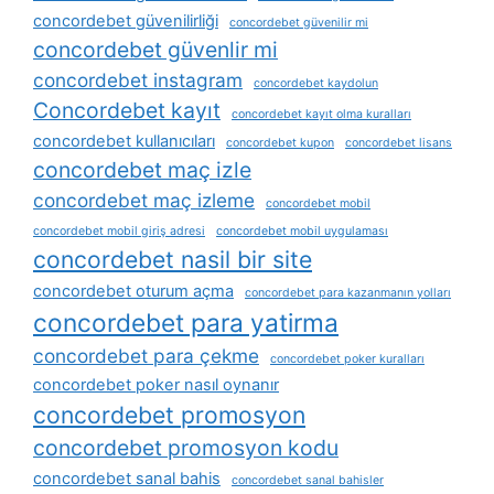
concordebet güvenilirliği
concordebet güvenilir mi
concordebet güvenlir mi
concordebet instagram
concordebet kaydolun
Concordebet kayıt
concordebet kayıt olma kuralları
concordebet kullanıcıları
concordebet kupon
concordebet lisans
concordebet maç izle
concordebet maç izleme
concordebet mobil
concordebet mobil giriş adresi
concordebet mobil uygulaması
concordebet nasil bir site
concordebet oturum açma
concordebet para kazanmanın yolları
concordebet para yatirma
concordebet para çekme
concordebet poker kuralları
concordebet poker nasıl oynanır
concordebet promosyon
concordebet promosyon kodu
concordebet sanal bahis
concordebet sanal bahisler