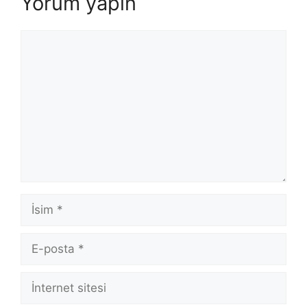
Yorum yapın
Yorum
İsim
E-
posta
İnternet
sitesi