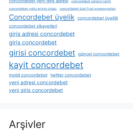
concordebet yeni giriş adresi
concordebet zarların tarihi
concordebet çoklu erişim cihazı
concordebet özel fiyat promosyonları
Concordebet üyelik
concordebet üyeliği
concordebet şikayetleri
giris adresi concordebet
giris concordebet
girisi concordebet
güncel concordebet
kayit concordebet
mobil concordebet
twitter concordebet
yeni adresi concordebet
yeni giris concordebet
Arşivler