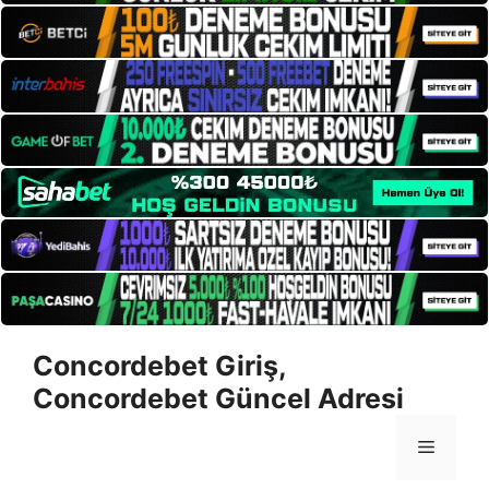
İçeriğe
Concordebet Giriş,
atla
Concordebet Güncel Adresi
Menü