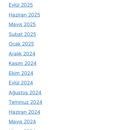
Eylül 2025
Haziran 2025
Mayıs 2025
Şubat 2025
Ocak 2025
Aralık 2024
Kasım 2024
Ekim 2024
Eylül 2024
Ağustos 2024
Temmuz 2024
Haziran 2024
Mayıs 2024