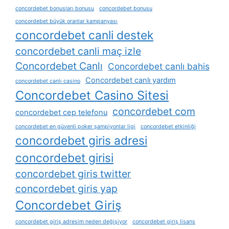
concordebet bonusları bonusu
concordebet bonusu
concordebet büyük oranlar kampanyası
concordebet canli destek
concordebet canli maç izle
Concordebet Canlı
Concordebet canlı bahis
Concordebet canlı yardım
concordebet canlı casino
Concordebet Casino Sitesi
concordebet com
concordebet cep telefonu
concordebet en güvenli poker şampiyonlar ligi
concordebet etkinliği
concordebet giris adresi
concordebet girisi
concordebet giris twitter
concordebet giris yap
Concordebet Giriş
concordebet giriş adresim neden değişiyor
concordebet giriş lisans