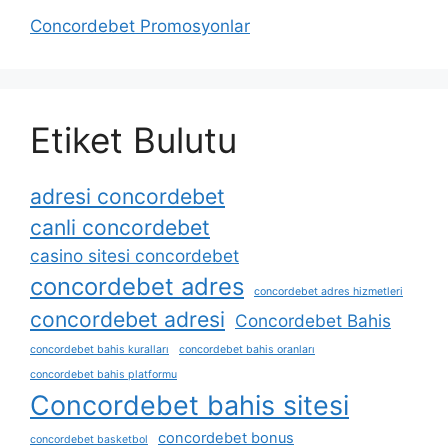
Concordebet Promosyonlar
Etiket Bulutu
adresi concordebet
canli concordebet
casino sitesi concordebet
concordebet adres
concordebet adres hizmetleri
concordebet adresi
Concordebet Bahis
concordebet bahis kuralları
concordebet bahis oranları
concordebet bahis platformu
Concordebet bahis sitesi
concordebet bonus
concordebet basketbol