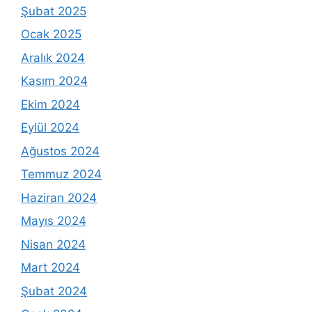
Şubat 2025
Ocak 2025
Aralık 2024
Kasım 2024
Ekim 2024
Eylül 2024
Ağustos 2024
Temmuz 2024
Haziran 2024
Mayıs 2024
Nisan 2024
Mart 2024
Şubat 2024