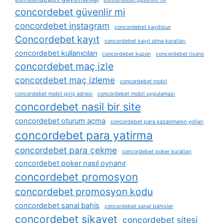
concordebet güvenlir mi
concordebet instagram
concordebet kaydolun
Concordebet kayıt
concordebet kayıt olma kuralları
concordebet kullanıcıları
concordebet kupon
concordebet lisans
concordebet maç izle
concordebet maç izleme
concordebet mobil
concordebet mobil giriş adresi
concordebet mobil uygulaması
concordebet nasil bir site
concordebet oturum açma
concordebet para kazanmanın yolları
concordebet para yatirma
concordebet para çekme
concordebet poker kuralları
concordebet poker nasıl oynanır
concordebet promosyon
concordebet promosyon kodu
concordebet sanal bahis
concordebet sanal bahisler
concordebet sikayet
concordebet sitesi