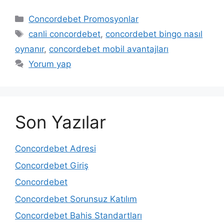
Kategoriler
Concordebet Promosyonlar
Etiketler
canli concordebet
,
concordebet bingo nasıl
oynanır
,
concordebet mobil avantajları
Yorum yap
Son Yazılar
Concordebet Adresi
Concordebet Giriş
Concordebet
Concordebet Sorunsuz Katılım
Concordebet Bahis Standartları