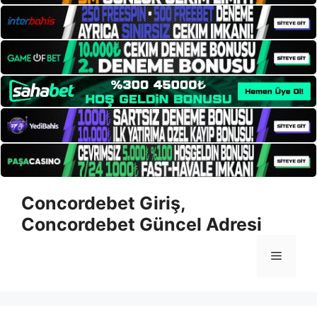
İçeriğe
Concordebet Giriş,
atla
Concordebet Güncel Adresi
Menü