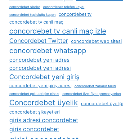
concordebet slotlar
concordebet telefon kaydı
concordebet tv
concordebet topluluğu kupon
concordebet tv canli maç
concordebet tv canli maç izle
Concordebet Twitter
concordebet web sitesi
concordebet whatsapp
concordebet yeni adres
concordebet yeni adresi
Concordebet yeni giriş
concordebet yeni giriş adresi
concordebet zarların tarihi
concordebet çoklu erişim cihazı
concordebet özel fiyat promosyonları
Concordebet üyelik
concordebet üyeliği
concordebet şikayetleri
giris adresi concordebet
giris concordebet