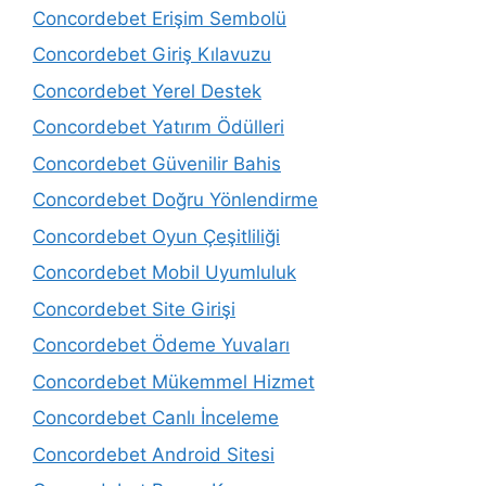
Concordebet Erişim Sembolü
Concordebet Giriş Kılavuzu
Concordebet Yerel Destek
Concordebet Yatırım Ödülleri
Concordebet Güvenilir Bahis
Concordebet Doğru Yönlendirme
Concordebet Oyun Çeşitliliği
Concordebet Mobil Uyumluluk
Concordebet Site Girişi
Concordebet Ödeme Yuvaları
Concordebet Mükemmel Hizmet
Concordebet Canlı İnceleme
Concordebet Android Sitesi