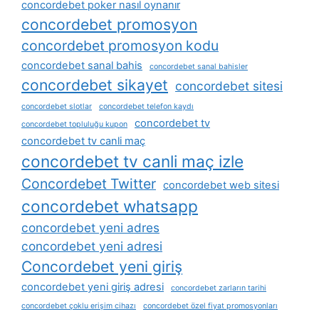
concordebet poker nasıl oynanır
concordebet promosyon
concordebet promosyon kodu
concordebet sanal bahis
concordebet sanal bahisler
concordebet sikayet
concordebet sitesi
concordebet slotlar
concordebet telefon kaydı
concordebet tv
concordebet topluluğu kupon
concordebet tv canli maç
concordebet tv canli maç izle
Concordebet Twitter
concordebet web sitesi
concordebet whatsapp
concordebet yeni adres
concordebet yeni adresi
Concordebet yeni giriş
concordebet yeni giriş adresi
concordebet zarların tarihi
concordebet çoklu erişim cihazı
concordebet özel fiyat promosyonları