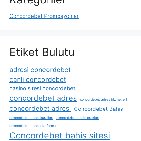
Concordebet Promosyonlar
Etiket Bulutu
adresi concordebet
canli concordebet
casino sitesi concordebet
concordebet adres
concordebet adres hizmetleri
concordebet adresi
Concordebet Bahis
concordebet bahis kuralları
concordebet bahis oranları
concordebet bahis platformu
Concordebet bahis sitesi