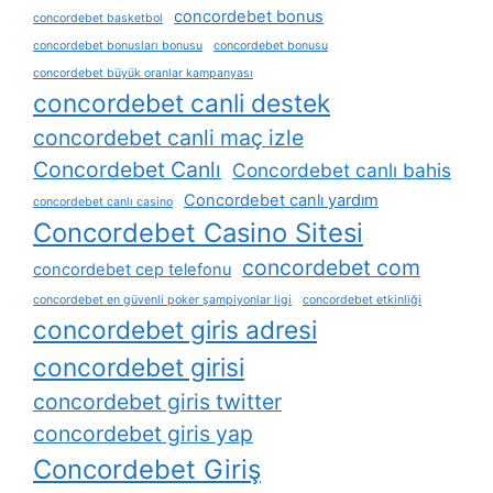
concordebet bonus
concordebet basketbol
concordebet bonusları bonusu
concordebet bonusu
concordebet büyük oranlar kampanyası
concordebet canli destek
concordebet canli maç izle
Concordebet Canlı
Concordebet canlı bahis
Concordebet canlı yardım
concordebet canlı casino
Concordebet Casino Sitesi
concordebet com
concordebet cep telefonu
concordebet en güvenli poker şampiyonlar ligi
concordebet etkinliği
concordebet giris adresi
concordebet girisi
concordebet giris twitter
concordebet giris yap
Concordebet Giriş