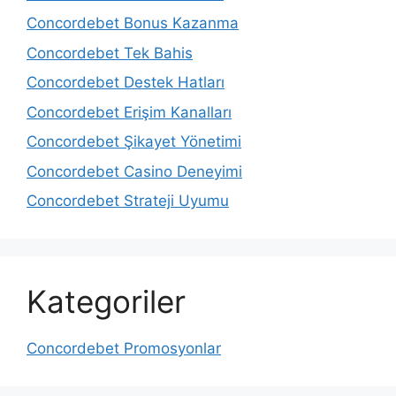
Concordebet Bonus Kazanma
Concordebet Tek Bahis
Concordebet Destek Hatları
Concordebet Erişim Kanalları
Concordebet Şikayet Yönetimi
Concordebet Casino Deneyimi
Concordebet Strateji Uyumu
Kategoriler
Concordebet Promosyonlar