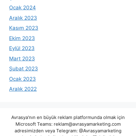
Ocak 2024
Aralık 2023
Kasım 2023
Ekim 2023
Eylül 2023
Mart 2023
Şubat 2023
Ocak 2023
Aralık 2022
Avrasya'nın en büyük reklam platformunda olmak için
Microsoft Teams:
reklam@avrasyamarketing.com
adresimizden veya Telegram: @Avrasyamarketing