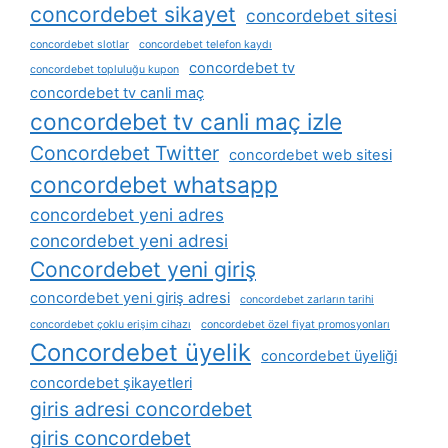
concordebet sikayet
concordebet sitesi
concordebet slotlar
concordebet telefon kaydı
concordebet tv
concordebet topluluğu kupon
concordebet tv canli maç
concordebet tv canli maç izle
Concordebet Twitter
concordebet web sitesi
concordebet whatsapp
concordebet yeni adres
concordebet yeni adresi
Concordebet yeni giriş
concordebet yeni giriş adresi
concordebet zarların tarihi
concordebet çoklu erişim cihazı
concordebet özel fiyat promosyonları
Concordebet üyelik
concordebet üyeliği
concordebet şikayetleri
giris adresi concordebet
giris concordebet