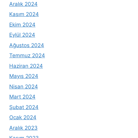
Aralık 2024
Kasım 2024
Ekim 2024
Eylül 2024
Ağustos 2024
Temmuz 2024
Haziran 2024
Mayıs 2024
Nisan 2024
Mart 2024
Şubat 2024
Ocak 2024
Aralık 2023