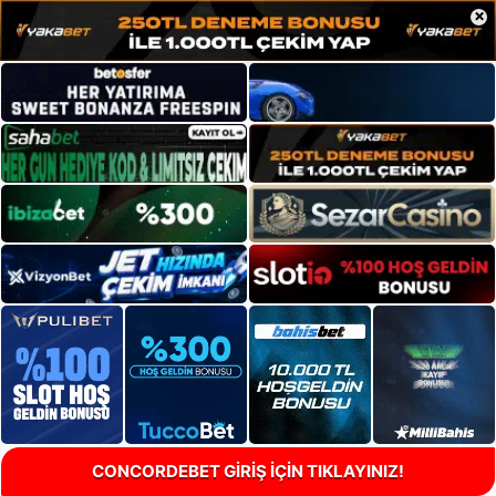
×
CONCORDEBET GİRİŞ İÇİN TIKLAYINIZ!