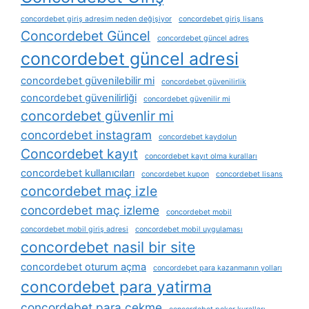
concordebet giriş adresim neden değişiyor
concordebet giriş lisans
Concordebet Güncel
concordebet güncel adres
concordebet güncel adresi
concordebet güvenilebilir mi
concordebet güvenilirlik
concordebet güvenilirliği
concordebet güvenilir mi
concordebet güvenlir mi
concordebet instagram
concordebet kaydolun
Concordebet kayıt
concordebet kayıt olma kuralları
concordebet kullanıcıları
concordebet kupon
concordebet lisans
concordebet maç izle
concordebet maç izleme
concordebet mobil
concordebet mobil giriş adresi
concordebet mobil uygulaması
concordebet nasil bir site
concordebet oturum açma
concordebet para kazanmanın yolları
concordebet para yatirma
concordebet para çekme