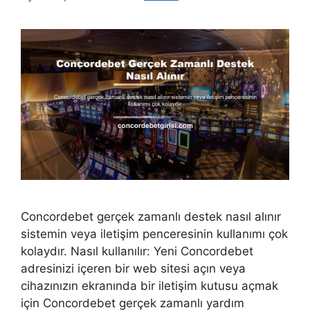
Concordebet gerçek zamanlı destek nasıl alınır
sistemin veya iletişim penceresinin kullanımı çok
kolaydır. Nasıl kullanılır: Yeni Concordebet
adresinizi içeren bir web sitesi açın veya
cihazınızın ekranında bir iletişim kutusu açmak
için Concordebet gerçek zamanlı yardım