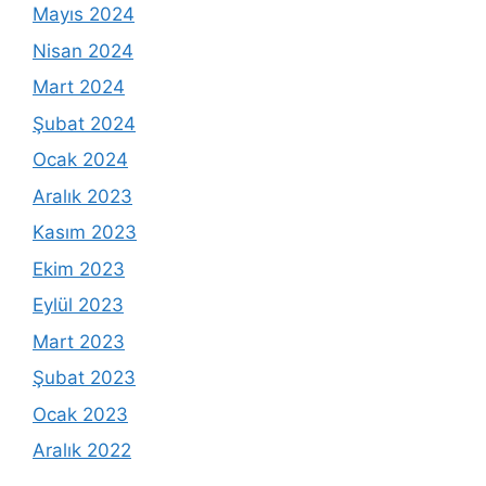
Mayıs 2024
Nisan 2024
Mart 2024
Şubat 2024
Ocak 2024
Aralık 2023
Kasım 2023
Ekim 2023
Eylül 2023
Mart 2023
Şubat 2023
Ocak 2023
Aralık 2022