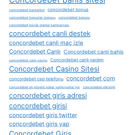
concordebet bonus
concordebet basketbol
concordebet bonusları bonusu
concordebet bonusu
concordebet büyük oranlar kampanyası
concordebet canli destek
concordebet canli maç izle
Concordebet Canlı
Concordebet canlı bahis
Concordebet canlı yardım
concordebet canlı casino
Concordebet Casino Sitesi
concordebet com
concordebet cep telefonu
concordebet en güvenli poker şampiyonlar ligi
concordebet etkinliği
concordebet giris adresi
concordebet girisi
concordebet giris twitter
concordebet giris yap
Concordebet Giriş