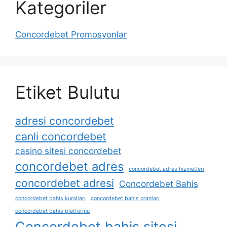
Kategoriler
Concordebet Promosyonlar
Etiket Bulutu
adresi concordebet
canli concordebet
casino sitesi concordebet
concordebet adres
concordebet adres hizmetleri
concordebet adresi
Concordebet Bahis
concordebet bahis kuralları
concordebet bahis oranları
concordebet bahis platformu
Concordebet bahis sitesi