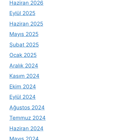
Haziran 2026
Eylül 2025
Haziran 2025
Mayıs 2025
Şubat 2025
Ocak 2025
Aralık 2024
Kasım 2024
Ekim 2024
Eylül 2024
Ağustos 2024
Temmuz 2024
Haziran 2024
Mayıs 2024