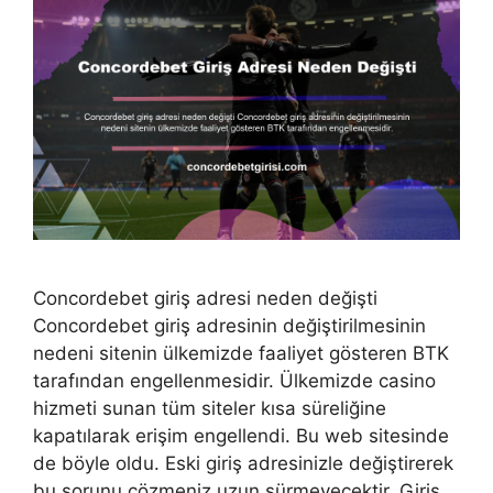
Concordebet giriş adresi neden değişti
Concordebet giriş adresinin değiştirilmesinin
nedeni sitenin ülkemizde faaliyet gösteren BTK
tarafından engellenmesidir. Ülkemizde casino
hizmeti sunan tüm siteler kısa süreliğine
kapatılarak erişim engellendi. Bu web sitesinde
de böyle oldu. Eski giriş adresinizle değiştirerek
bu sorunu çözmeniz uzun sürmeyecektir. Giriş