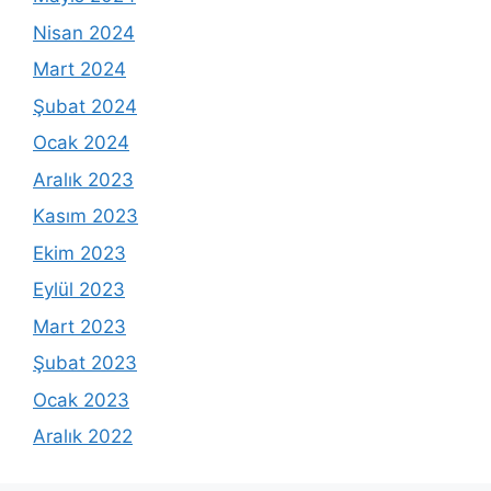
Nisan 2024
Mart 2024
Şubat 2024
Ocak 2024
Aralık 2023
Kasım 2023
Ekim 2023
Eylül 2023
Mart 2023
Şubat 2023
Ocak 2023
Aralık 2022