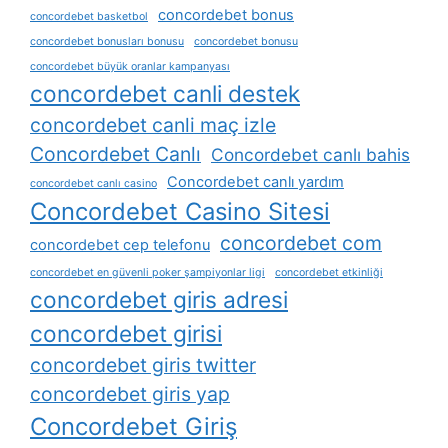
concordebet bonus
concordebet basketbol
concordebet bonusları bonusu
concordebet bonusu
concordebet büyük oranlar kampanyası
concordebet canli destek
concordebet canli maç izle
Concordebet Canlı
Concordebet canlı bahis
Concordebet canlı yardım
concordebet canlı casino
Concordebet Casino Sitesi
concordebet com
concordebet cep telefonu
concordebet en güvenli poker şampiyonlar ligi
concordebet etkinliği
concordebet giris adresi
concordebet girisi
concordebet giris twitter
concordebet giris yap
Concordebet Giriş