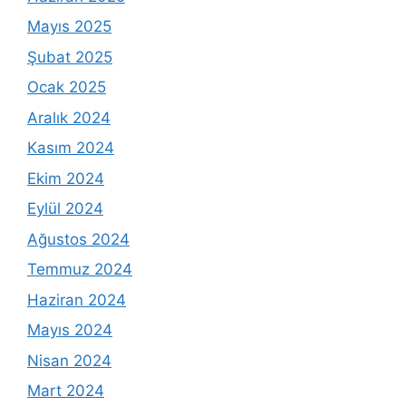
Mayıs 2025
Şubat 2025
Ocak 2025
Aralık 2024
Kasım 2024
Ekim 2024
Eylül 2024
Ağustos 2024
Temmuz 2024
Haziran 2024
Mayıs 2024
Nisan 2024
Mart 2024