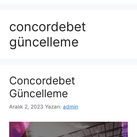
concordebet
güncelleme
Concordebet
Güncelleme
Aralık 2, 2023
Yazarı:
admin