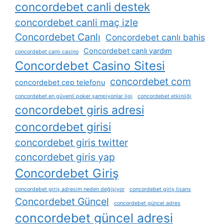
concordebet canli destek
concordebet canli maç izle
Concordebet Canlı
Concordebet canlı bahis
Concordebet canlı yardım
concordebet canlı casino
Concordebet Casino Sitesi
concordebet com
concordebet cep telefonu
concordebet en güvenli poker şampiyonlar ligi
concordebet etkinliği
concordebet giris adresi
concordebet girisi
concordebet giris twitter
concordebet giris yap
Concordebet Giriş
concordebet giriş adresim neden değişiyor
concordebet giriş lisans
Concordebet Güncel
concordebet güncel adres
concordebet güncel adresi