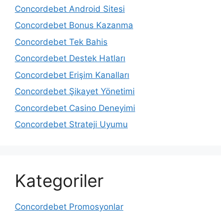
Concordebet Android Sitesi
Concordebet Bonus Kazanma
Concordebet Tek Bahis
Concordebet Destek Hatları
Concordebet Erişim Kanalları
Concordebet Şikayet Yönetimi
Concordebet Casino Deneyimi
Concordebet Strateji Uyumu
Kategoriler
Concordebet Promosyonlar