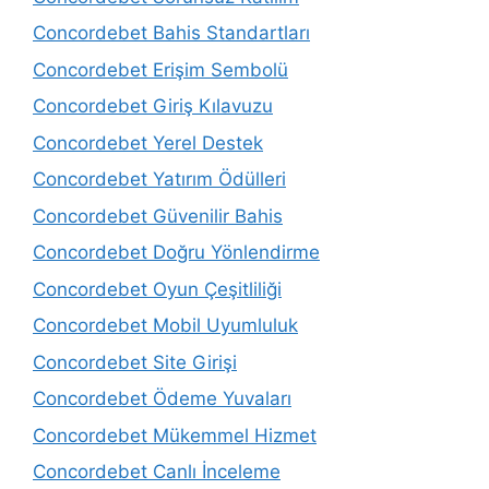
Concordebet Bahis Standartları
Concordebet Erişim Sembolü
Concordebet Giriş Kılavuzu
Concordebet Yerel Destek
Concordebet Yatırım Ödülleri
Concordebet Güvenilir Bahis
Concordebet Doğru Yönlendirme
Concordebet Oyun Çeşitliliği
Concordebet Mobil Uyumluluk
Concordebet Site Girişi
Concordebet Ödeme Yuvaları
Concordebet Mükemmel Hizmet
Concordebet Canlı İnceleme