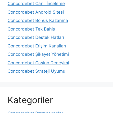
Concordebet Canlı İnceleme
Concordebet Android Sitesi
Concordebet Bonus Kazanma
Concordebet Tek Bahis
Concordebet Destek Hatları
Concordebet Erişim Kanalları
Concordebet Şikayet Yönetimi
Concordebet Casino Deneyimi
Concordebet Strateji Uyumu
Kategoriler