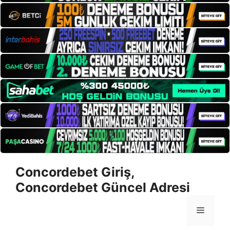
İçeriğe
Concordebet Giriş,
atla
Concordebet Güncel Adresi
Menü