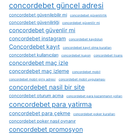
concordebet güncel adresi
concordebet güvenilebilir mi
concordebet güvenilirlik
concordebet güvenilirliği
concordebet güvenilir mi
concordebet güvenlir mi
concordebet instagram
concordebet kaydolun
Concordebet kayıt
concordebet kayıt olma kuralları
concordebet kullanıcıları
concordebet kupon
concordebet lisans
concordebet maç izle
concordebet maç izleme
concordebet mobil
concordebet mobil giriş adresi
concordebet mobil uygulaması
concordebet nasil bir site
concordebet oturum açma
concordebet para kazanmanın yolları
concordebet para yatirma
concordebet para çekme
concordebet poker kuralları
concordebet poker nasıl oynanır
concordebet promosyon