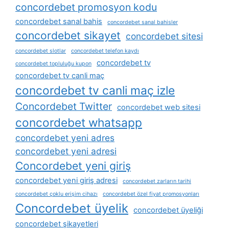
concordebet promosyon kodu
concordebet sanal bahis
concordebet sanal bahisler
concordebet sikayet
concordebet sitesi
concordebet slotlar
concordebet telefon kaydı
concordebet tv
concordebet topluluğu kupon
concordebet tv canli maç
concordebet tv canli maç izle
Concordebet Twitter
concordebet web sitesi
concordebet whatsapp
concordebet yeni adres
concordebet yeni adresi
Concordebet yeni giriş
concordebet yeni giriş adresi
concordebet zarların tarihi
concordebet çoklu erişim cihazı
concordebet özel fiyat promosyonları
Concordebet üyelik
concordebet üyeliği
concordebet şikayetleri