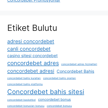
Concordebet Promosyonlar
Etiket Bulutu
adresi concordebet
canli concordebet
casino sitesi concordebet
concordebet adres
concordebet adres hizmetleri
concordebet adresi
Concordebet Bahis
concordebet bahis kuralları
concordebet bahis oranları
concordebet bahis platformu
Concordebet bahis sitesi
concordebet bonus
concordebet basketbol
concordebet bonusları bonusu
concordebet bonusu