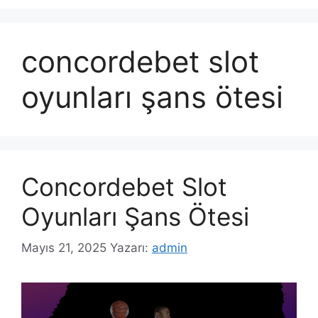
concordebet slot
oyunları şans ötesi
Concordebet Slot
Oyunları Şans Ötesi
Mayıs 21, 2025
Yazarı:
admin