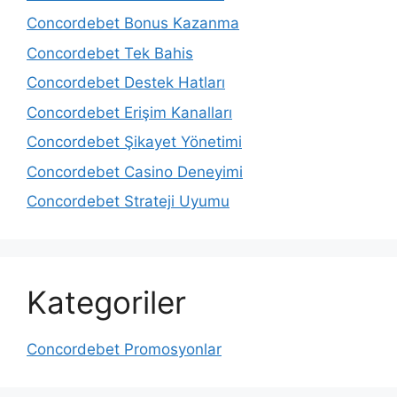
Concordebet Bonus Kazanma
Concordebet Tek Bahis
Concordebet Destek Hatları
Concordebet Erişim Kanalları
Concordebet Şikayet Yönetimi
Concordebet Casino Deneyimi
Concordebet Strateji Uyumu
Kategoriler
Concordebet Promosyonlar