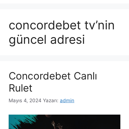
concordebet tv’nin
güncel adresi
Concordebet Canlı
Rulet
Mayıs 4, 2024
Yazarı:
admin