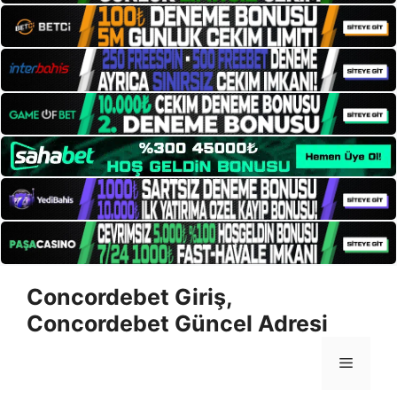
İçeriğe
Concordebet Giriş,
atla
Concordebet Güncel Adresi
Menü