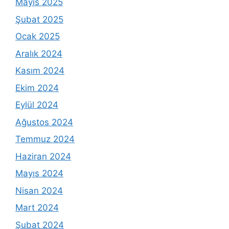
Mayıs 2025
Şubat 2025
Ocak 2025
Aralık 2024
Kasım 2024
Ekim 2024
Eylül 2024
Ağustos 2024
Temmuz 2024
Haziran 2024
Mayıs 2024
Nisan 2024
Mart 2024
Şubat 2024