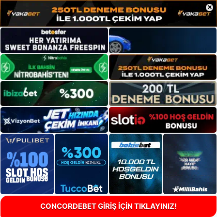
×
CONCORDEBET GİRİŞ İÇİN TIKLAYINIZ!