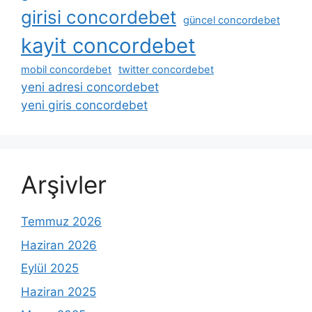
girisi concordebet
güncel concordebet
kayit concordebet
mobil concordebet
twitter concordebet
yeni adresi concordebet
yeni giris concordebet
Arşivler
Temmuz 2026
Haziran 2026
Eylül 2025
Haziran 2025