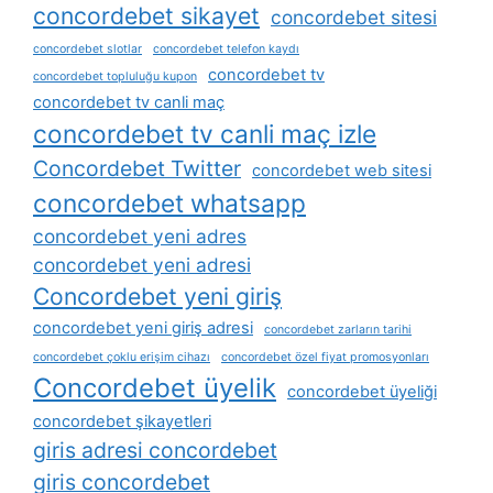
concordebet sikayet
concordebet sitesi
concordebet slotlar
concordebet telefon kaydı
concordebet tv
concordebet topluluğu kupon
concordebet tv canli maç
concordebet tv canli maç izle
Concordebet Twitter
concordebet web sitesi
concordebet whatsapp
concordebet yeni adres
concordebet yeni adresi
Concordebet yeni giriş
concordebet yeni giriş adresi
concordebet zarların tarihi
concordebet çoklu erişim cihazı
concordebet özel fiyat promosyonları
Concordebet üyelik
concordebet üyeliği
concordebet şikayetleri
giris adresi concordebet
giris concordebet