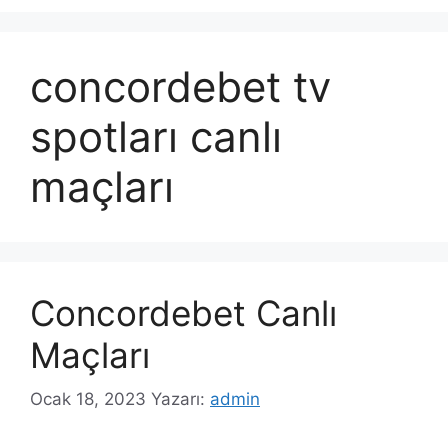
concordebet tv
spotları canlı
maçları
Concordebet Canlı
Maçları
Ocak 18, 2023
Yazarı:
admin