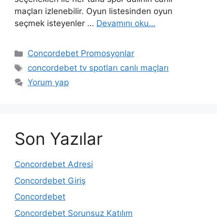
maçları izlenebilir. Oyun listesinden oyun
seçmek isteyenler …
Devamını oku…
Kategoriler
Concordebet Promosyonlar
Etiketler
concordebet tv spotları canlı maçları
Yorum yap
Son Yazılar
Concordebet Adresi
Concordebet Giriş
Concordebet
Concordebet Sorunsuz Katılım