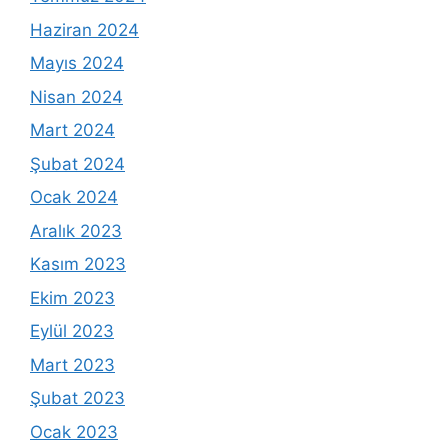
Haziran 2024
Mayıs 2024
Nisan 2024
Mart 2024
Şubat 2024
Ocak 2024
Aralık 2023
Kasım 2023
Ekim 2023
Eylül 2023
Mart 2023
Şubat 2023
Ocak 2023