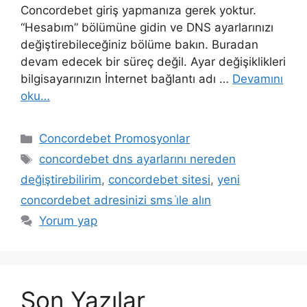
Concordebet giriş yapmanıza gerek yoktur.
“Hesabım” bölümüne gidin ve DNS ayarlarınızı
değiştirebileceğiniz bölüme bakın. Buradan
devam edecek bir süreç değil. Ayar değişiklikleri
bilgisayarınızın İnternet bağlantı adı …
Devamını
oku…
Kategoriler
Concordebet Promosyonlar
Etiketler
concordebet dns ayarlarını nereden
değiştirebilirim
,
concordebet sitesi
,
yeni
concordebet adresinizi sms i̇le alın
Yorum yap
Son Yazılar