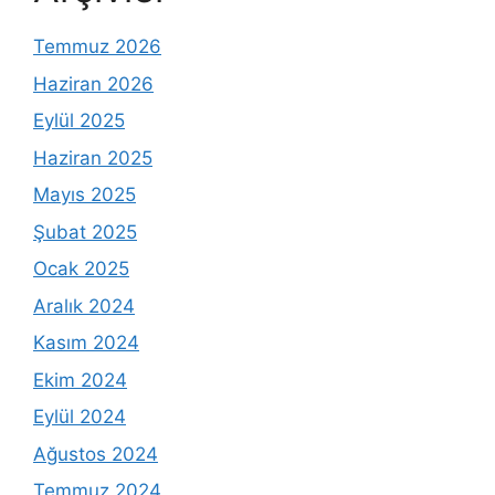
Temmuz 2026
Haziran 2026
Eylül 2025
Haziran 2025
Mayıs 2025
Şubat 2025
Ocak 2025
Aralık 2024
Kasım 2024
Ekim 2024
Eylül 2024
Ağustos 2024
Temmuz 2024