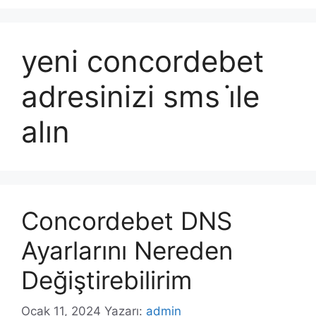
yeni concordebet
adresinizi sms i̇le
alın
Concordebet DNS
Ayarlarını Nereden
Değiştirebilirim
Ocak 11, 2024
Yazarı:
admin