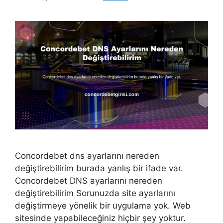
Concordebet dns ayarlarını nereden
değiştirebilirim burada yanlış bir ifade var.
Concordebet DNS ayarlarını nereden
değiştirebilirim Sorunuzda site ayarlarını
değiştirmeye yönelik bir uygulama yok. Web
sitesinde yapabileceğiniz hiçbir şey yoktur.