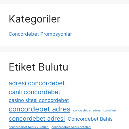
Kategoriler
Concordebet Promosyonlar
Etiket Bulutu
adresi concordebet
canli concordebet
casino sitesi concordebet
concordebet adres
concordebet adres hizmetleri
concordebet adresi
Concordebet Bahis
concordebet bahis kuralları
concordebet bahis oranları