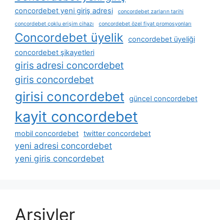
concordebet yeni giriş adresi
concordebet zarların tarihi
concordebet çoklu erişim cihazı
concordebet özel fiyat promosyonları
Concordebet üyelik
concordebet üyeliği
concordebet şikayetleri
giris adresi concordebet
giris concordebet
girisi concordebet
güncel concordebet
kayit concordebet
mobil concordebet
twitter concordebet
yeni adresi concordebet
yeni giris concordebet
Arşivler