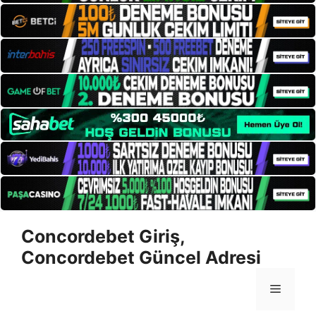
İçeriğe
Concordebet Giriş,
atla
Concordebet Güncel Adresi
Menü