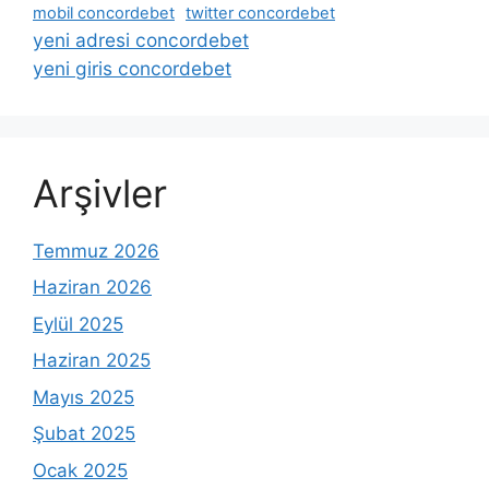
mobil concordebet
twitter concordebet
yeni adresi concordebet
yeni giris concordebet
Arşivler
Temmuz 2026
Haziran 2026
Eylül 2025
Haziran 2025
Mayıs 2025
Şubat 2025
Ocak 2025