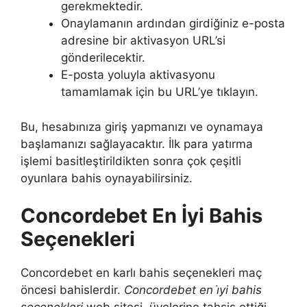
gerekmektedir.
Onaylamanın ardından girdiğiniz e-posta
adresine bir aktivasyon URL’si
gönderilecektir.
E-posta yoluyla aktivasyonu
tamamlamak için bu URL’ye tıklayın.
Bu, hesabınıza giriş yapmanızı ve oynamaya
başlamanızı sağlayacaktır. İlk para yatırma
işlemi basitleştirildikten sonra çok çeşitli
oyunlara bahis oynayabilirsiniz.
Concordebet En İyi Bahis
Seçenekleri
Concordebet en karlı bahis seçenekleri maç
öncesi bahislerdir.
Concordebet en i̇yi bahis