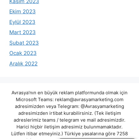
Kasım 2023
Ekim 2023
Eylül 2023
Mart 2023
Şubat 2023
Ocak 2023
Aralık 2022
Avrasya'nın en büyük reklam platformunda olmak için
Microsoft Teams:
reklam@avrasyamarketing.com
adresimizden veya Telegram: @Avrasyamarketing
adresimizden irtibat kurabilirsiniz. (Tek iletişim
adreslerimiz teams / telegram ve mail adresimizdir.
Harici hiçbir iletişim adresimiz bulunmamaktadır.
Lütfen itibar etmeyiniz.) Türkiye yasalarına göre 7258