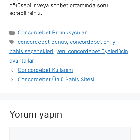
görüşebilir veya sohbet ortamında soru
sorabilirsiniz.
Kategoriler
Concordebet Promosyonlar
Etiketler
concordebet bonus
,
concordebet en i̇yi
bahis seçenekleri
,
yeni concordebet üyeleri i̇çin
avantajlar
Concordebet Kullanım
Concordebet Ünlü Bahis Sitesi
Yorum yapın
Yorum