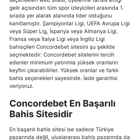
seçenekleri
web sitesi, üyelerine tahsis ettiği
gelir açısından tüm spor izleyicileri arasında 1.
sırada yer alarak alanında lider olduğunu
kanıtlamıştır. Şampiyonlar Ligi, UEFA Avrupa Ligi
veya Süper Lig, İspanya veya Almanya Ligi,
Fransa veya İtalya Ligi veya İngiliz Ligi
bahisçileri Concordebet sitesini şu şekilde
seçmektedir: Concordebet sitelerini tercih
edenler minimum yatırımla yüksek oranların
keyfini çıkarabilirler. Yüksek oranlar ve farklı
bahis seçenekleri sayesinde. İade garantisi
veriyoruz.
Concordebet En Başarılı
Bahis Sitesidir
En başarılı bahis sitesi ise sadece Türkiye
pazarında değil, uluslararası bahis pazarında da