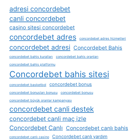
adresi concordebet
canli concordebet
casino sitesi concordebet
concordebet adres
concordebet adres hizmetleri
concordebet adresi
Concordebet Bahis
concordebet bahis kuralları
concordebet bahis oranları
concordebet bahis platformu
Concordebet bahis sitesi
concordebet bonus
concordebet basketbol
concordebet bonusları bonusu
concordebet bonusu
concordebet büyük oranlar kampanyası
concordebet canli destek
concordebet canli maç izle
Concordebet Canlı
Concordebet canlı bahis
Concordebet canlı yardım
concordebet canlı casino