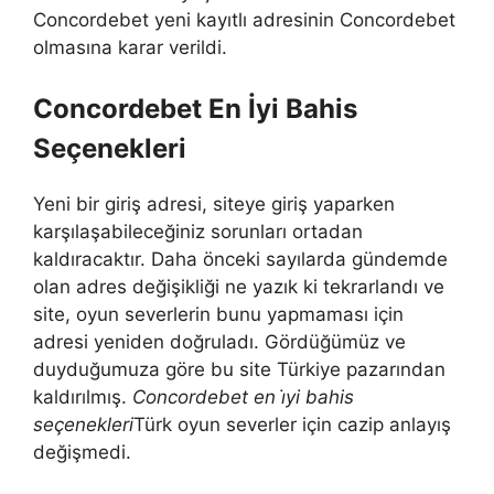
Concordebet yeni kayıtlı adresinin Concordebet
olmasına karar verildi.
Concordebet En İyi Bahis
Seçenekleri
Yeni bir giriş adresi, siteye giriş yaparken
karşılaşabileceğiniz sorunları ortadan
kaldıracaktır. Daha önceki sayılarda gündemde
olan adres değişikliği ne yazık ki tekrarlandı ve
site, oyun severlerin bunu yapmaması için
adresi yeniden doğruladı. Gördüğümüz ve
duyduğumuza göre bu site Türkiye pazarından
kaldırılmış.
Concordebet en i̇yi bahis
seçenekleri
Türk oyun severler için cazip anlayış
değişmedi.