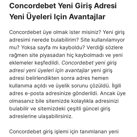
Concordebet Yeni Giriş Adresi
Yeni Üyeleri Için Avantajlar
Concordebet üye olmak ister misiniz? Yeni giriş
adresimi nerede bulabilirim? Site kullanılamıyor
mu? Yoksa sayfa mı kayboldu? Verdiği sözlere
rağmen site piyasadan hiç kaybolmadı ve yeni
eklemeler keşfedildi.
Concordebet yeni giriş
adresi yeni üyeleri için avantajlar
yeni giriş
adresi belirlendikten sonra adres hemen
kullanıma açıldı ve üyelik sorunu çözüldü. İlgili
adres e-posta adresinize gönderildi. Ancak üye
olmasanız bile sitemizde kolaylıkla adresinizi
bulabilir ve sitemizdeki çeşitli güncel giriş
adreslerine ulaşabilirsiniz.
Concordebet giriş işlemi için tanımlanan yeni