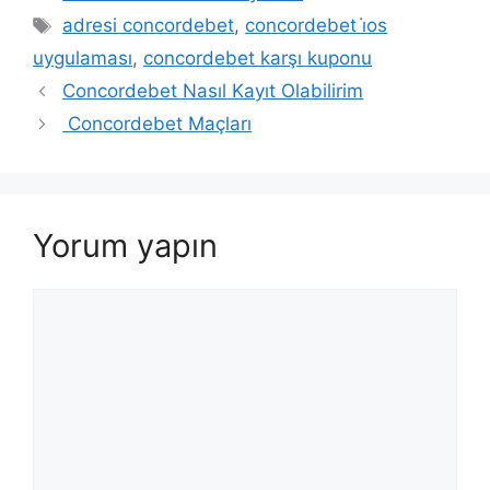
Etiketler
adresi concordebet
,
concordebet i̇os
uygulaması
,
concordebet karşı kuponu
Concordebet Nasıl Kayıt Olabilirim
Concordebet Maçları
Yorum yapın
Yorum