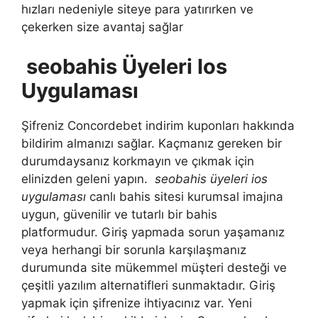
hızları nedeniyle siteye para yatırırken ve
çekerken size avantaj sağlar
seobahis Üyeleri Ios
Uygulaması
Şifreniz Concordebet indirim kuponları hakkında
bildirim almanızı sağlar. Kaçmanız gereken bir
durumdaysanız korkmayın ve çıkmak için
elinizden geleni yapın.
seobahis üyeleri ios
uygulaması
canlı bahis sitesi kurumsal imajına
uygun, güvenilir ve tutarlı bir bahis
platformudur. Giriş yapmada sorun yaşamanız
veya herhangi bir sorunla karşılaşmanız
durumunda site mükemmel müşteri desteği ve
çeşitli yazılım alternatifleri sunmaktadır. Giriş
yapmak için şifrenize ihtiyacınız var. Yeni