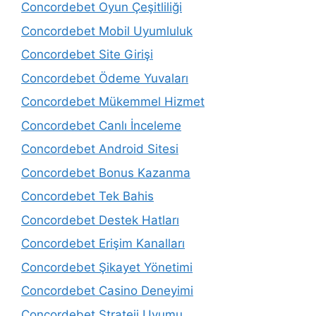
Concordebet Oyun Çeşitliliği
Concordebet Mobil Uyumluluk
Concordebet Site Girişi
Concordebet Ödeme Yuvaları
Concordebet Mükemmel Hizmet
Concordebet Canlı İnceleme
Concordebet Android Sitesi
Concordebet Bonus Kazanma
Concordebet Tek Bahis
Concordebet Destek Hatları
Concordebet Erişim Kanalları
Concordebet Şikayet Yönetimi
Concordebet Casino Deneyimi
Concordebet Strateji Uyumu