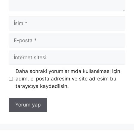
İsim
E-
posta
İnternet
sitesi
Daha sonraki yorumlarımda kullanılması için
adım, e-posta adresim ve site adresim bu
tarayıcıya kaydedilsin.