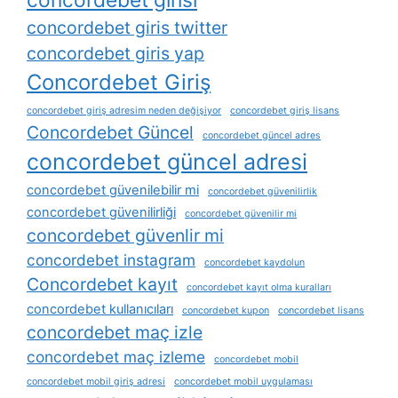
concordebet giris twitter
concordebet giris yap
Concordebet Giriş
concordebet giriş adresim neden değişiyor
concordebet giriş lisans
Concordebet Güncel
concordebet güncel adres
concordebet güncel adresi
concordebet güvenilebilir mi
concordebet güvenilirlik
concordebet güvenilirliği
concordebet güvenilir mi
concordebet güvenlir mi
concordebet instagram
concordebet kaydolun
Concordebet kayıt
concordebet kayıt olma kuralları
concordebet kullanıcıları
concordebet kupon
concordebet lisans
concordebet maç izle
concordebet maç izleme
concordebet mobil
concordebet mobil giriş adresi
concordebet mobil uygulaması