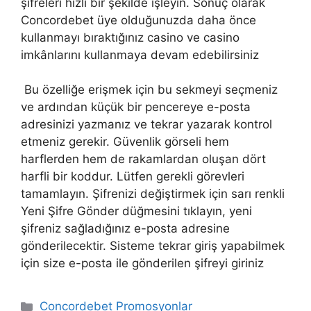
şifreleri hızlı bir şekilde işleyin. Sonuç olarak
Concordebet üye olduğunuzda daha önce
kullanmayı bıraktığınız casino ve casino
imkânlarını kullanmaya devam edebilirsiniz
Bu özelliğe erişmek için bu sekmeyi seçmeniz
ve ardından küçük bir pencereye e-posta
adresinizi yazmanız ve tekrar yazarak kontrol
etmeniz gerekir. Güvenlik görseli hem
harflerden hem de rakamlardan oluşan dört
harfli bir koddur. Lütfen gerekli görevleri
tamamlayın. Şifrenizi değiştirmek için sarı renkli
Yeni Şifre Gönder düğmesini tıklayın, yeni
şifreniz sağladığınız e-posta adresine
gönderilecektir. Sisteme tekrar giriş yapabilmek
için size e-posta ile gönderilen şifreyi giriniz
Kategoriler
Concordebet Promosyonlar