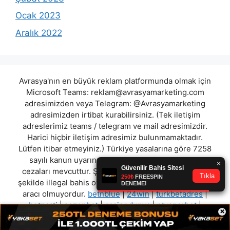
Ocak 2023
Aralık 2022
Avrasya'nın en büyük reklam platformunda olmak için
Microsoft Teams:
reklam@avrasyamarketing.com
adresimizden veya Telegram: @Avrasyamarketing
adresimizden irtibat kurabilirsiniz. (Tek iletişim
adreslerimiz teams / telegram ve mail adresimizdir.
Harici hiçbir iletişim adresimiz bulunmamaktadır.
Lütfen itibar etmeyiniz.) Türkiye yasalarına göre 7258
sayılı kanun uyarınca yasa dışı bahis oynamanın
cezaları mevcuttur. Şu an bulunduğunuz site hiç bir
şekilde illegal bahis oyunları oynatmıyor ve oynamaya
aracı olmuyordur.
betnblue
|
24win
|
turkbetadres
|
betparti
|
sezonbet
|
casinodunya
|
ntvsporbet
|
×
casinbo