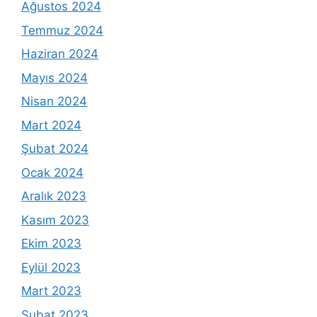
Ağustos 2024
Temmuz 2024
Haziran 2024
Mayıs 2024
Nisan 2024
Mart 2024
Şubat 2024
Ocak 2024
Aralık 2023
Kasım 2023
Ekim 2023
Eylül 2023
Mart 2023
Şubat 2023