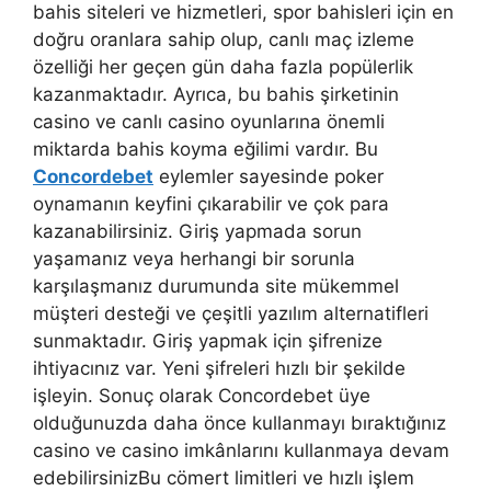
bahis siteleri ve hizmetleri, spor bahisleri için en
doğru oranlara sahip olup, canlı maç izleme
özelliği her geçen gün daha fazla popülerlik
kazanmaktadır. Ayrıca, bu bahis şirketinin
casino ve canlı casino oyunlarına önemli
miktarda bahis koyma eğilimi vardır. Bu
Concordebet
eylemler sayesinde poker
oynamanın keyfini çıkarabilir ve çok para
kazanabilirsiniz. Giriş yapmada sorun
yaşamanız veya herhangi bir sorunla
karşılaşmanız durumunda site mükemmel
müşteri desteği ve çeşitli yazılım alternatifleri
sunmaktadır. Giriş yapmak için şifrenize
ihtiyacınız var. Yeni şifreleri hızlı bir şekilde
işleyin. Sonuç olarak Concordebet üye
olduğunuzda daha önce kullanmayı bıraktığınız
casino ve casino imkânlarını kullanmaya devam
edebilirsinizBu cömert limitleri ve hızlı işlem