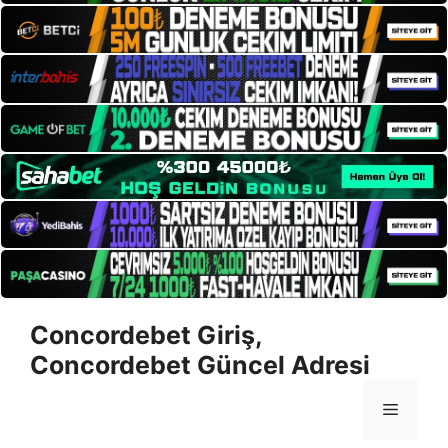
İçeriğe
Concordebet Giriş,
atla
Concordebet Güncel Adresi
Menü