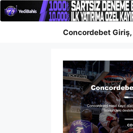
İçeriğe
Concordebet Giriş
atla